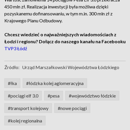
450 mln zł. Realizacja inwestycji była możliwa dzięki
pozyskanemu dofinansowaniu, w tym m.in. 300 mln zł z
Krajowego Planu Odbudowy.
Chcesz wiedzieć o najważniejszych wiadomościach z
Łodzi i regionu? Dołącz do naszego kanału na Facebooku
TVP3 Łódź
Źródło:
Urząd Marszałkowski Województwa Łódzkiego
#łka
#łódzka kolej aglomeracyjna
#pociągi elf 3.0
#pesa
#województwo łódzkie
#transport kolejowy
#nowe pociągi
#kolej regionalna