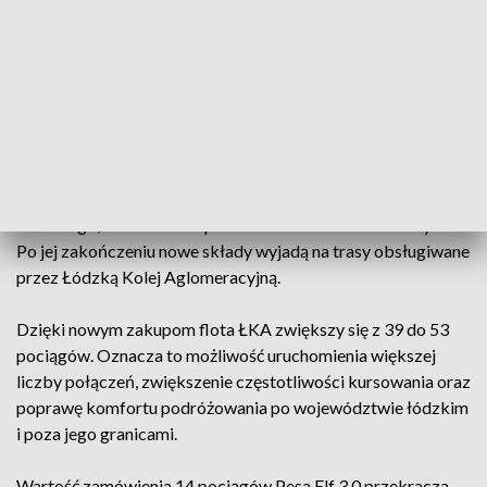
ZOBACZ TEŻ ->
NA ULICE ŁODZI WYJADĄ NOWE
MERCEDESY. MPK KUPUJE AUTOBUSY
Jak informuje Urząd Marszałkowski Województwa
Łódzkiego, obecnie trwa procedura odbiorów końcowych.
Po jej zakończeniu nowe składy wyjadą na trasy obsługiwane
przez Łódzką Kolej Aglomeracyjną.
Dzięki nowym zakupom flota ŁKA zwiększy się z 39 do 53
pociągów. Oznacza to możliwość uruchomienia większej
liczby połączeń, zwiększenie częstotliwości kursowania oraz
poprawę komfortu podróżowania po województwie łódzkim
i poza jego granicami.
Wartość zamówienia 14 pociągów Pesa Elf 3.0 przekracza