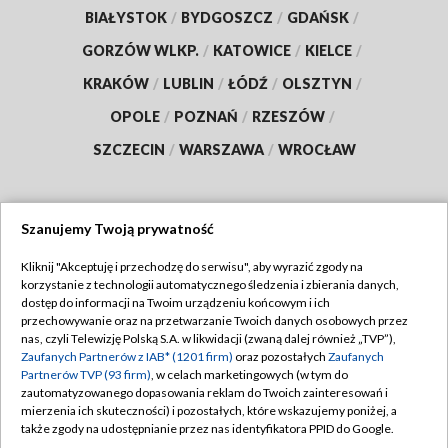
BIAŁYSTOK
/
BYDGOSZCZ
/
GDAŃSK
/
GORZÓW WLKP.
/
KATOWICE
/
KIELCE
/
KRAKÓW
/
LUBLIN
/
ŁÓDŹ
/
OLSZTYN
/
OPOLE
/
POZNAŃ
/
RZESZÓW
/
SZCZECIN
/
WARSZAWA
/
WROCŁAW
Szanujemy Twoją prywatność
Dołącz do nas:
Kliknij "Akceptuję i przechodzę do serwisu", aby wyrazić zgody na
korzystanie z technologii automatycznego śledzenia i zbierania danych,
TVP
dostęp do informacji na Twoim urządzeniu końcowym i ich
Abonament TVP
przechowywanie oraz na przetwarzanie Twoich danych osobowych przez
Regulamin TVP
nas, czyli Telewizję Polską S.A. w likwidacji (zwaną dalej również „TVP”),
Emisja w TVP
Polityka prywatności
Zaufanych Partnerów z IAB* (1201 firm)
oraz pozostałych
Zaufanych
Partnerów TVP (93 firm)
, w celach marketingowych (w tym do
Centrum informacji TVP
Moje zgody
zautomatyzowanego dopasowania reklam do Twoich zainteresowań i
mierzenia ich skuteczności) i pozostałych, które wskazujemy poniżej, a
Naziemna Telewizja Cyfrowa
Pomoc
także zgody na udostępnianie przez nas identyfikatora PPID do Google.