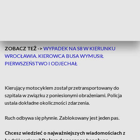
samochodem marki renault, który stał przed skrzyżowaniem,
czekając na zmianę świateł.
Motocyklista przemieszczając się w następnej kolejności
uderzył w forda, który rownież czekał na zielone światło.
ZOBACZ TEŻ ->
WYPADEK NA S8 W KIERUNKU
WROCŁAWIA. KIEROWCA BUSA WYMUSIŁ
PIERWSZEŃSTWO I ODJECHAŁ
Kierujący motocyklem został przetransportowany do
szpitala w związku z poniesionymi obrażeniami. Policja
ustala dokładne okoliczności zdarzenia.
Ruch odbywa się płynnie. Zablokowany jest jeden pas.
Chcesz wiedzieć o najważniejszych wiadomościach z