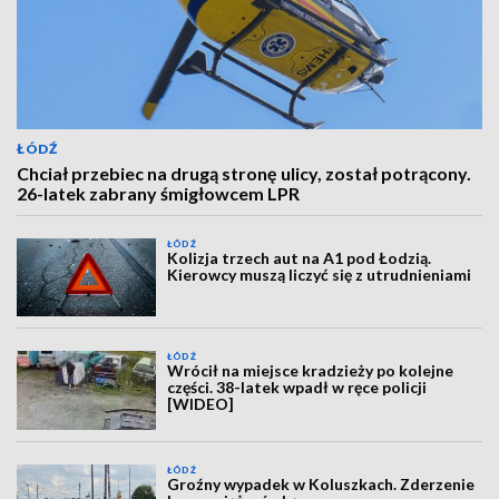
ŁÓDŹ
Chciał przebiec na drugą stronę ulicy, został potrącony.
26-latek zabrany śmigłowcem LPR
ŁÓDŹ
Kolizja trzech aut na A1 pod Łodzią.
Kierowcy muszą liczyć się z utrudnieniami
ŁÓDŹ
Wrócił na miejsce kradzieży po kolejne
części. 38-latek wpadł w ręce policji
[WIDEO]
ŁÓDŹ
Groźny wypadek w Koluszkach. Zderzenie