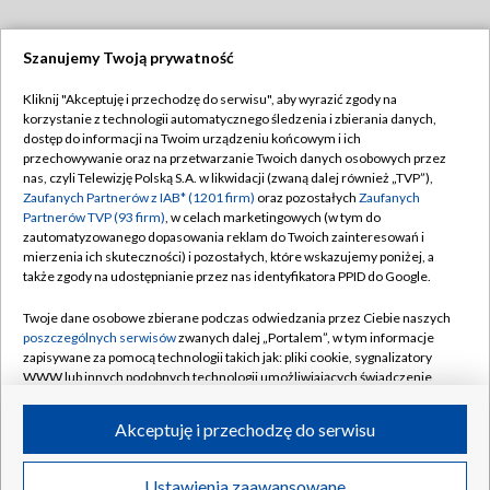
Szanujemy Twoją prywatność
Dołącz do nas:
Kliknij "Akceptuję i przechodzę do serwisu", aby wyrazić zgody na
korzystanie z technologii automatycznego śledzenia i zbierania danych,
TVP
dostęp do informacji na Twoim urządzeniu końcowym i ich
Abonament TVP
przechowywanie oraz na przetwarzanie Twoich danych osobowych przez
Regulamin TVP
nas, czyli Telewizję Polską S.A. w likwidacji (zwaną dalej również „TVP”),
Emisja w TVP
Polityka prywatności
Zaufanych Partnerów z IAB* (1201 firm)
oraz pozostałych
Zaufanych
Partnerów TVP (93 firm)
, w celach marketingowych (w tym do
Centrum informacji TVP
Moje zgody
zautomatyzowanego dopasowania reklam do Twoich zainteresowań i
mierzenia ich skuteczności) i pozostałych, które wskazujemy poniżej, a
Naziemna Telewizja Cyfrowa
Pomoc
także zgody na udostępnianie przez nas identyfikatora PPID do Google.
Sklep TVP
Biuro reklamy
Twoje dane osobowe zbierane podczas odwiedzania przez Ciebie naszych
Rada Programowa
Kontakt
poszczególnych serwisów
zwanych dalej „Portalem”, w tym informacje
zapisywane za pomocą technologii takich jak: pliki cookie, sygnalizatory
System NOS
WWW lub innych podobnych technologii umożliwiających świadczenie
dopasowanych i bezpiecznych usług, personalizację treści oraz reklam,
Informacje o nadawcy
Kanały
udostępnianie funkcji mediów społecznościowych oraz analizowanie
Akceptuję i przechodzę do serwisu
ruchu w Internecie.
Program dla prasy
©2026 Telewizja Polska S.A. w likwidacji
Biuro Reklamy
Twoje dane osobowe zbierane podczas odwiedzania przez Ciebie
Ustawienia zaawansowane