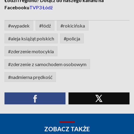
Łodzi i regionu? Dołącz do naszego kanału na
Facebooku
TVP3 Łódź
#wypadek
#łódź
#rokicińska
#aleja książąt polskich
#policja
#zderzenie motocykla
#zderzenie z samochodem osobowym
#nadmierna prędkość
ZOBACZ TAKŻE