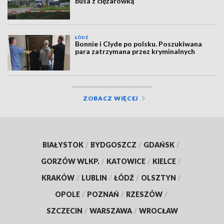
busa z ciężarówką
ŁÓDŹ
Bonnie i Clyde po polsku. Poszukiwana
para zatrzymana przez kryminalnych
ZOBACZ WIĘCEJ
BIAŁYSTOK
/
BYDGOSZCZ
/
GDAŃSK
/
GORZÓW WLKP.
/
KATOWICE
/
KIELCE
/
KRAKÓW
/
LUBLIN
/
ŁÓDŹ
/
OLSZTYN
/
OPOLE
/
POZNAŃ
/
RZESZÓW
/
SZCZECIN
/
WARSZAWA
/
WROCŁAW