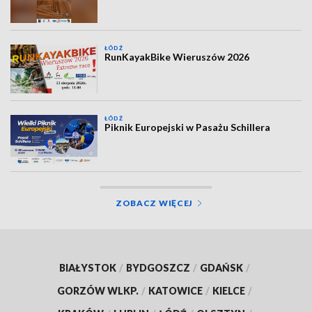
ŁÓDŹ
RunKayakBike Wieruszów 2026
ŁÓDŹ
Piknik Europejski w Pasażu Schillera
ZOBACZ WIĘCEJ
BIAŁYSTOK
/
BYDGOSZCZ
/
GDAŃSK
/
GORZÓW WLKP.
/
KATOWICE
/
KIELCE
/