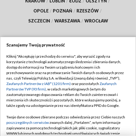
KRAKÓW
/
LUBLIN
/
ŁÓDŹ
/
OLSZTYN
/
OPOLE
/
POZNAŃ
/
RZESZÓW
/
SZCZECIN
/
WARSZAWA
/
WROCŁAW
Szanujemy Twoją prywatność
Dołącz do nas:
Kliknij "Akceptuję i przechodzę do serwisu", aby wyrazić zgody na
korzystanie z technologii automatycznego śledzenia i zbierania danych,
TVP
dostęp do informacji na Twoim urządzeniu końcowym i ich
Abonament TVP
przechowywanie oraz na przetwarzanie Twoich danych osobowych przez
Regulamin TVP
nas, czyli Telewizję Polską S.A. w likwidacji (zwaną dalej również „TVP”),
Emisja w TVP
Polityka prywatności
Zaufanych Partnerów z IAB* (1201 firm)
oraz pozostałych
Zaufanych
Partnerów TVP (93 firm)
, w celach marketingowych (w tym do
Centrum informacji TVP
Moje zgody
zautomatyzowanego dopasowania reklam do Twoich zainteresowań i
mierzenia ich skuteczności) i pozostałych, które wskazujemy poniżej, a
Naziemna Telewizja Cyfrowa
Pomoc
także zgody na udostępnianie przez nas identyfikatora PPID do Google.
Sklep TVP
Biuro reklamy
Twoje dane osobowe zbierane podczas odwiedzania przez Ciebie naszych
Rada Programowa
Kontakt
poszczególnych serwisów
zwanych dalej „Portalem”, w tym informacje
zapisywane za pomocą technologii takich jak: pliki cookie, sygnalizatory
System NOS
WWW lub innych podobnych technologii umożliwiających świadczenie