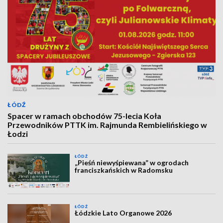
ŁÓDŹ
Spacer w ramach obchodów 75-lecia Koła
Przewodników PTTK im. Rajmunda Rembielińskiego w
Łodzi
ŁÓDŹ
„Pieśń niewyśpiewana” w ogrodach
franciszkańskich w Radomsku
ŁÓDŹ
Łódzkie Lato Organowe 2026