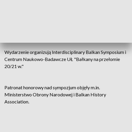
Uniwersytetu Łódzkiego „Bałkany na przełomie XX/XXI w.”.
Centrum od lat skutecznie integruje środowisko naukowe,
tworząc przestrzeń do dialogu i współpracy badawczej.
Wydarzenie organizują
Interdisciplinary Balkan Symposium
i
Centrum Naukowo-Badawcze UŁ "Bałkany na przełomie
20/21 w."
Patronat honorowy nad sympozjum objęły m.in.
Ministerstwo Obrony Narodowej i Balkan History
Association.