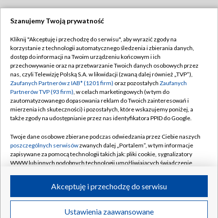
Szanujemy Twoją prywatność
Dołącz do nas:
Kliknij "Akceptuję i przechodzę do serwisu", aby wyrazić zgody na
korzystanie z technologii automatycznego śledzenia i zbierania danych,
TVP
dostęp do informacji na Twoim urządzeniu końcowym i ich
Abonament TVP
przechowywanie oraz na przetwarzanie Twoich danych osobowych przez
Regulamin TVP
nas, czyli Telewizję Polską S.A. w likwidacji (zwaną dalej również „TVP”),
Emisja w TVP
Zaufanych Partnerów z IAB* (1201 firm)
oraz pozostałych
Zaufanych
Polityka prywatności
Partnerów TVP (93 firm)
, w celach marketingowych (w tym do
Centrum informacji TVP
Moje zgody
zautomatyzowanego dopasowania reklam do Twoich zainteresowań i
mierzenia ich skuteczności) i pozostałych, które wskazujemy poniżej, a
Naziemna Telewizja Cyfrowa
Pomoc
także zgody na udostępnianie przez nas identyfikatora PPID do Google.
Sklep TVP
Biuro reklamy
Twoje dane osobowe zbierane podczas odwiedzania przez Ciebie naszych
Rada Programowa
poszczególnych serwisów
zwanych dalej „Portalem”, w tym informacje
Kontakt
zapisywane za pomocą technologii takich jak: pliki cookie, sygnalizatory
System NOS
WWW lub innych podobnych technologii umożliwiających świadczenie
dopasowanych i bezpiecznych usług, personalizację treści oraz reklam,
Informacje o nadawcy
Kanały
udostępnianie funkcji mediów społecznościowych oraz analizowanie
Akceptuję i przechodzę do serwisu
ruchu w Internecie.
Program dla prasy
©2026 Telewizja Polska S.A. w likwidacji
Biuro Reklamy
Twoje dane osobowe zbierane podczas odwiedzania przez Ciebie
Ustawienia zaawansowane
poszczególnych serwisów
na Portalu, takie jak adresy IP, identyfikatory