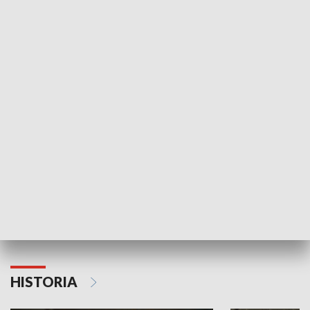
Idź się zbadaj
Nie poddaję si
GOSPODARKA
Strefa biznesu
HISTORIA