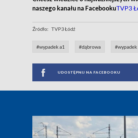
naszego kanału na Facebooku
TVP3 Ł
Źródło:
TVP3 Łódź
#wypadek a1
#dąbrowa
#wypadek 
UDOSTĘPNIJ NA FACEBOOKU