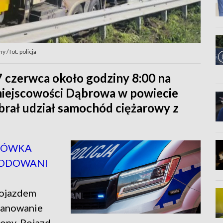
/ fot. policja
7 czerwca około godziny 8:00 na
miejscowości Dąbrowa w powiecie
rał udział samochód ciężarowy z
OBÓWKA
KODOWANI
pojazdem
panowanie
ony. Pojazd