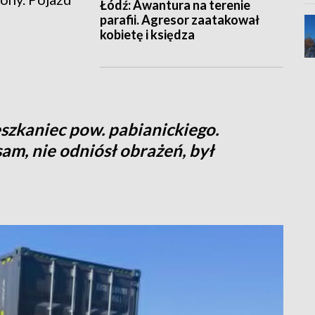
Łódź: Awantura na terenie
parafii. Agresor zaatakował
kobietę i księdza
szkaniec pow. pabianickiego.
m, nie odniósł obrażeń, był