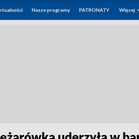
ktualności
Nasze programy
PATRONATY
Więcej
ężarówka uderzyła w bar