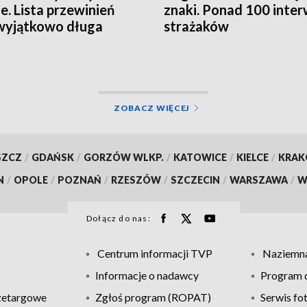
ie. Lista przewinień
znaki. Ponad 100 inter
wyjątkowo długa
strażaków
ZOBACZ WIĘCEJ
SZCZ
/
GDAŃSK
/
GORZÓW WLKP.
/
KATOWICE
/
KIELCE
/
KRA
N
/
OPOLE
/
POZNAŃ
/
RZESZÓW
/
SZCZECIN
/
WARSZAWA
/
W
Dołącz do nas:
Centrum informacji TVP
Naziemna
Informacje o nadawcy
Program d
zetargowe
Zgłoś program (ROPAT)
Serwis fo