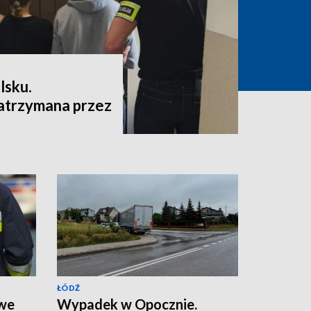
lsku.
atrzymana przez
ŁÓDŹ
 we
Wypadek w Opocznie.