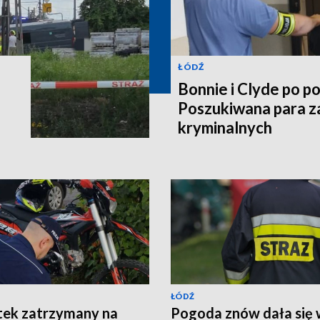
ŁÓDŹ
Bonnie i Clyde po po
Poszukiwana para z
kryminalnych
ŁÓDŹ
tek zatrzymany na
Pogoda znów dała się