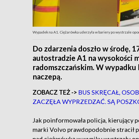
Wypadek na A1. Ciężarówka uderzyła w bariery po wystrzale opony 
Do zdarzenia doszło w środę, 1
autostradzie A1 na wysokości 
radomszczańskim. W wypadku b
naczepą.
ZOBACZ TEŻ ->
BUS SKRĘCAŁ, OS
ZACZĘŁA WYPRZEDZAĆ. SĄ POSZ
Jak poinformowała policja, kierujący 
marki Volvo prawdopodobnie stracił 
nad ciężarówką w wyniku wystrzału op