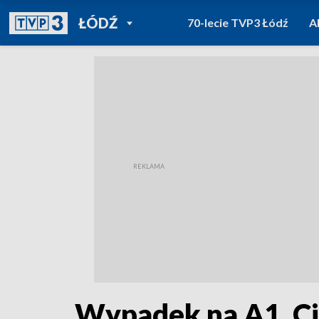
POWRÓT DO
ŁÓDŹ
70-lecie TVP3 Łódź
A
TVP REGIONY
Wypadek na A1. Ci