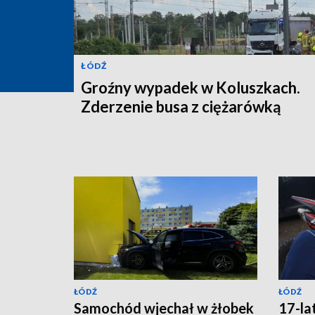
ŁÓDŹ
Groźny wypadek w Koluszkach.
Zderzenie busa z ciężarówką
ŁÓDŹ
ŁÓDŹ
Samochód wjechał w żłobek
17-la