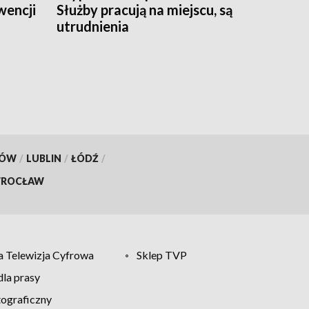
wencji
Służby pracują na miejscu, są
utrudnienia
KÓW
/
LUBLIN
/
ŁÓDŹ
/
ROCŁAW
 Telewizja Cyfrowa
Sklep TVP
la prasy
tograficzny