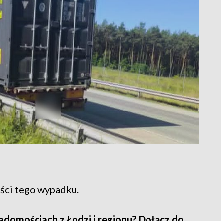
ości tego wypadku.
adomościach z Łodzi i regionu? Dołącz do