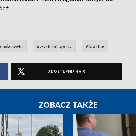
ódź
ciężarówki
#wystrzał opony
#łódzkie
UDOSTĘPNIJ NA X
ZOBACZ TAKŻE