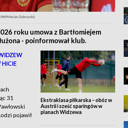
t.PAP/Marian Zubrzycki)
2026 roku umowa z Bartłomiejem
łużona - poinformował klub.
 WIDZEW
HICIE
wach
ąc 31
Ekstraklasa piłkarska – obóz w
Austrii i sześć sparingów w
 Pawłowski
planach Widzewa
Łodzi pojawił