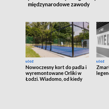
międzynarodowe zawody
ŁÓDŹ
ŁÓDŹ
Nowoczesny kort do padla i
Zmarł
wyremontowane Orliki w
lege
Łodzi. Wiadomo, od kiedy
będzie można z nich
korzystać