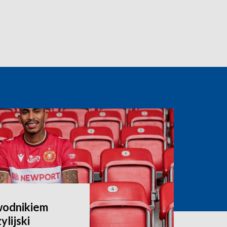
wodnikiem
lijski