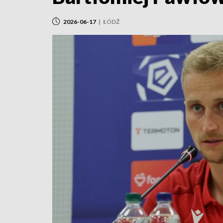
2026-06-17
|
ŁÓDŹ