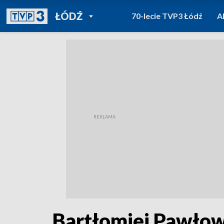
POWRÓT DO
ŁÓDŹ
70-lecie TVP3 Łódź
A
TVP REGIONY
Bartłomiej Pawłow