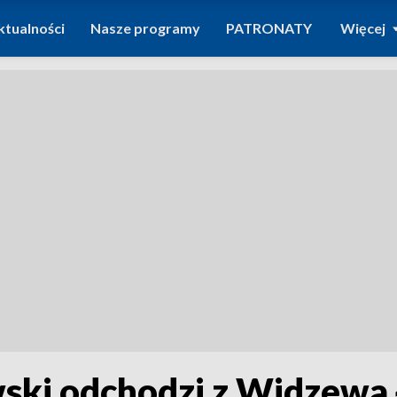
ktualności
Nasze programy
PATRONATY
Więcej
ski odchodzi z Widzewa