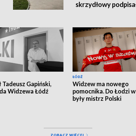
skrzydłowy podpisa
2028 roku
ŁÓDŹ
 Tadeusz Gapiński,
Widzew ma nowego
nda Widzewa Łódź
pomocnika. Do Łodzi w
były mistrz Polski
ZOBACZ WIĘCEJ