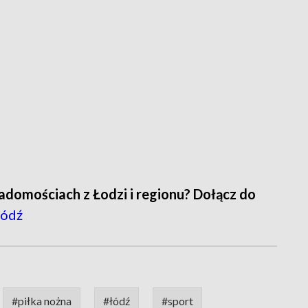
adomościach z Łodzi i regionu? Dołącz do
ódź
#piłka nożna
#łódź
#sport