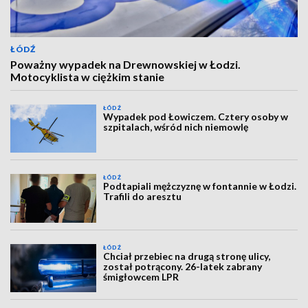
ŁÓDŹ
Poważny wypadek na Drewnowskiej w Łodzi.
Motocyklista w ciężkim stanie
ŁÓDŹ
Wypadek pod Łowiczem. Cztery osoby w
szpitalach, wśród nich niemowlę
ŁÓDŹ
Podtapiali mężczyznę w fontannie w Łodzi.
Trafili do aresztu
ŁÓDŹ
Chciał przebiec na drugą stronę ulicy,
został potrącony. 26-latek zabrany
śmigłowcem LPR