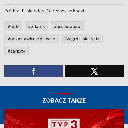
Źródło:
Prokuratura Okręgowa w Łodzi
#łódź
#3-latek
#prokuratura
#pozostawienie dziecka
#zagrożenie życia
#zarzuty
ZOBACZ TAKŻE