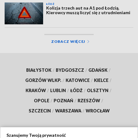
ŁÓDŹ
Kolizja trzech aut na A1 pod Łodzią.
Kierowcy muszą liczyć się z utrudnieniami
ZOBACZ WIĘCEJ
BIAŁYSTOK
/
BYDGOSZCZ
/
GDAŃSK
/
GORZÓW WLKP.
/
KATOWICE
/
KIELCE
/
KRAKÓW
/
LUBLIN
/
ŁÓDŹ
/
OLSZTYN
/
OPOLE
/
POZNAŃ
/
RZESZÓW
/
SZCZECIN
/
WARSZAWA
/
WROCŁAW
Szanujemy Twoją prywatność