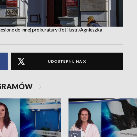
sione do innej prokuratury (fot.ilustr./Agnieszka
UDOSTĘPNIJ NA X
OGRAMÓW