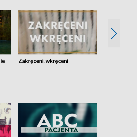
nie
Zakręceni, wkręceni
Skarby Łodzi