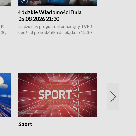
Łódzkie Wiadomości Dnia
Łódzkie Wia
05.08.2026 21:30
05.08.2026 1
VP3
Codzienny program informacyjny TVP3
Codzienny progr
:30,
Łódź od poniedziałku do piątku o 15:30,
Łódź od poniedzi
16:30, 18:30 i 21:30. W weekendy o
16:30, 18:30 i 2
18:30 i 21:30.
18:30 i 21:30.
Sport
Rozmowa Dn