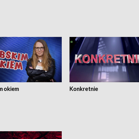
m okiem
Konkretnie