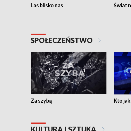
Las blisko nas
Świat n
SPOŁECZEŃSTWO
Za szybą
Kto jak 
KULTURA I SZTUKA