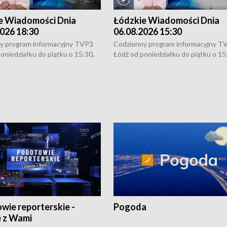
e Wiadomości Dnia
Łódzkie Wiadomości Dnia
026 18:30
06.08.2026 15:30
y program informacyjny TVP3
Codzienny program informacyjny T
oniedziałku do piątku o 15:30,
Łódź od poniedziałku do piątku o 15
:30 i 21:30. W weekendy o
16:30, 18:30 i 21:30. W weekendy o
1:30.
18:30 i 21:30.
wie reporterskie -
Pogoda
 z Wami