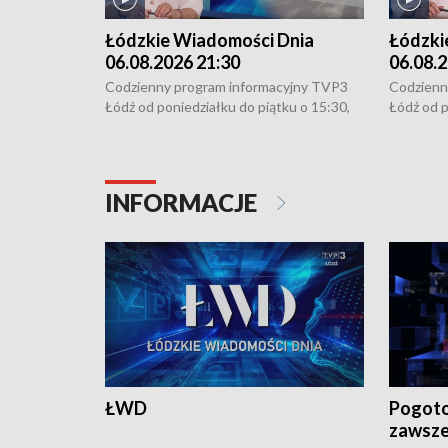
Łódzkie Wiadomości Dnia
Łódzki
06.08.2026 21:30
06.08.2
Codzienny program informacyjny TVP3
Codzienn
Łódź od poniedziałku do piątku o 15:30,
Łódź od p
16:30, 18:30 i 21:30. W weekendy o
16:30, 18
18:30 i 21:30.
18:30 i 2
INFORMACJE
ŁWD
Pogoto
zawsze