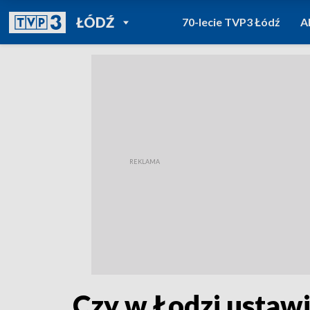
POWRÓT DO
ŁÓDŹ
70-lecie TVP3 Łódź
A
TVP REGIONY
Czy w Łodzi ustawi