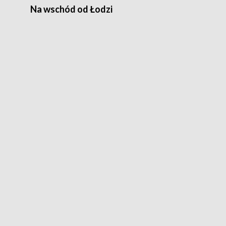
Na wschód od Łodzi
Zimowe szal
Polski