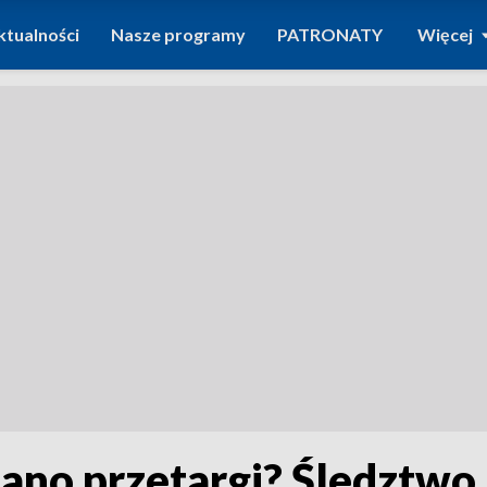
ktualności
Nasze programy
PATRONATY
Więcej
ano przetargi? Śledztwo