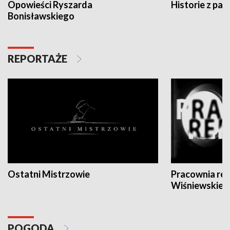
Opowieści Ryszarda
Historie z pas
Bonisławskiego
REPORTAŻE
Ostatni Mistrzowie
Pracownia re
Wiśniewskieg
POGODA