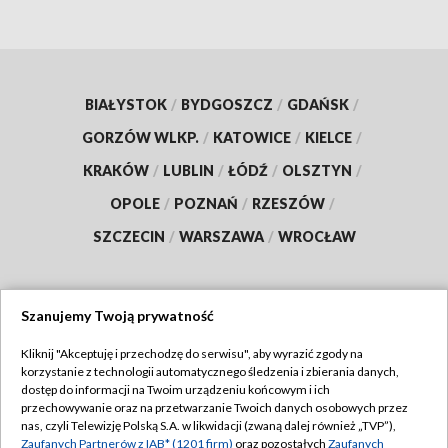
BIAŁYSTOK
/
BYDGOSZCZ
/
GDAŃSK
/
GORZÓW WLKP.
/
KATOWICE
/
KIELCE
/
KRAKÓW
/
LUBLIN
/
ŁÓDŹ
/
OLSZTYN
/
OPOLE
/
POZNAŃ
/
RZESZÓW
/
SZCZECIN
/
WARSZAWA
/
WROCŁAW
Szanujemy Twoją prywatność
Dołącz do nas:
Kliknij "Akceptuję i przechodzę do serwisu", aby wyrazić zgody na
korzystanie z technologii automatycznego śledzenia i zbierania danych,
TVP
dostęp do informacji na Twoim urządzeniu końcowym i ich
Abonament TVP
przechowywanie oraz na przetwarzanie Twoich danych osobowych przez
Regulamin TVP
nas, czyli Telewizję Polską S.A. w likwidacji (zwaną dalej również „TVP”),
Emisja w TVP
Zaufanych Partnerów z IAB* (1201 firm)
oraz pozostałych
Zaufanych
Polityka prywatności