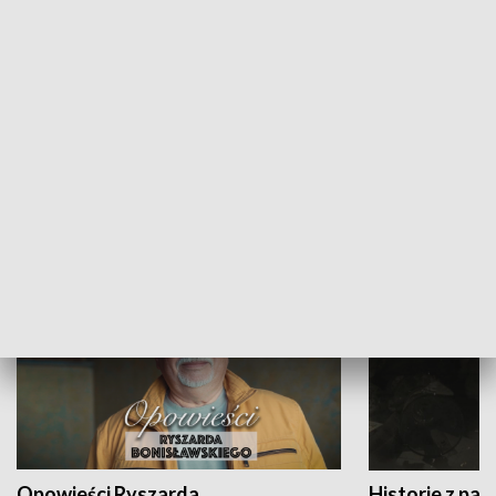
Strefa biznesu
HISTORIA
Opowieści Ryszarda
Historie z pas