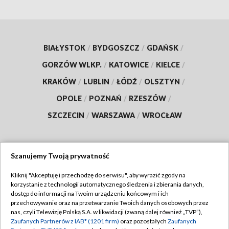
BIAŁYSTOK
/
BYDGOSZCZ
/
GDAŃSK
/
GORZÓW WLKP.
/
KATOWICE
/
KIELCE
/
KRAKÓW
/
LUBLIN
/
ŁÓDŹ
/
OLSZTYN
/
OPOLE
/
POZNAŃ
/
RZESZÓW
/
SZCZECIN
/
WARSZAWA
/
WROCŁAW
Szanujemy Twoją prywatność
Dołącz do nas:
Kliknij "Akceptuję i przechodzę do serwisu", aby wyrazić zgody na
korzystanie z technologii automatycznego śledzenia i zbierania danych,
TVP
dostęp do informacji na Twoim urządzeniu końcowym i ich
Abonament TVP
przechowywanie oraz na przetwarzanie Twoich danych osobowych przez
Regulamin TVP
nas, czyli Telewizję Polską S.A. w likwidacji (zwaną dalej również „TVP”),
Emisja w TVP
Zaufanych Partnerów z IAB* (1201 firm)
oraz pozostałych
Zaufanych
Polityka prywatności