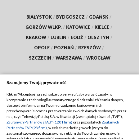
BIAŁYSTOK
/
BYDGOSZCZ
/
GDAŃSK
/
GORZÓW WLKP.
/
KATOWICE
/
KIELCE
/
KRAKÓW
/
LUBLIN
/
ŁÓDŹ
/
OLSZTYN
/
OPOLE
/
POZNAŃ
/
RZESZÓW
/
SZCZECIN
/
WARSZAWA
/
WROCŁAW
Szanujemy Twoją prywatność
Dołącz do nas:
Kliknij "Akceptuję i przechodzę do serwisu", aby wyrazić zgody na
korzystanie z technologii automatycznego śledzenia i zbierania danych,
TVP
dostęp do informacji na Twoim urządzeniu końcowym i ich
Abonament TVP
przechowywanie oraz na przetwarzanie Twoich danych osobowych przez
Regulamin TVP
nas, czyli Telewizję Polską S.A. w likwidacji (zwaną dalej również „TVP”),
Emisja w TVP
Polityka prywatności
Zaufanych Partnerów z IAB* (1201 firm)
oraz pozostałych
Zaufanych
Partnerów TVP (93 firm)
, w celach marketingowych (w tym do
Centrum informacji TVP
Moje zgody
zautomatyzowanego dopasowania reklam do Twoich zainteresowań i
mierzenia ich skuteczności) i pozostałych, które wskazujemy poniżej, a