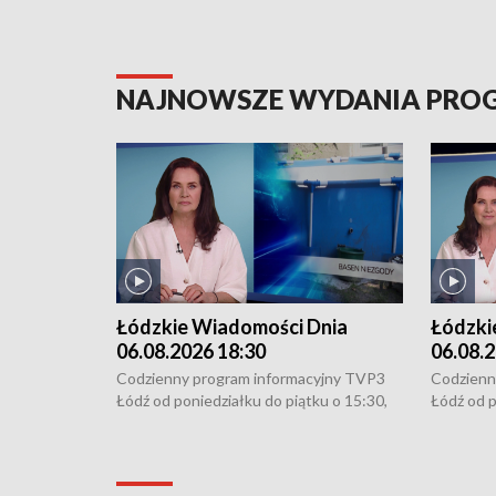
NAJNOWSZE WYDANIA PR
Łódzkie Wiadomości Dnia
Łódzki
06.08.2026 18:30
06.08.2
Codzienny program informacyjny TVP3
Codzienn
Łódź od poniedziałku do piątku o 15:30,
Łódź od p
16:30, 18:30 i 21:30. W weekendy o
16:30, 18
18:30 i 21:30.
18:30 i 2