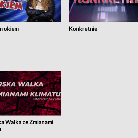
m okiem
Konkretnie
ka Walka ze Zmianami
u