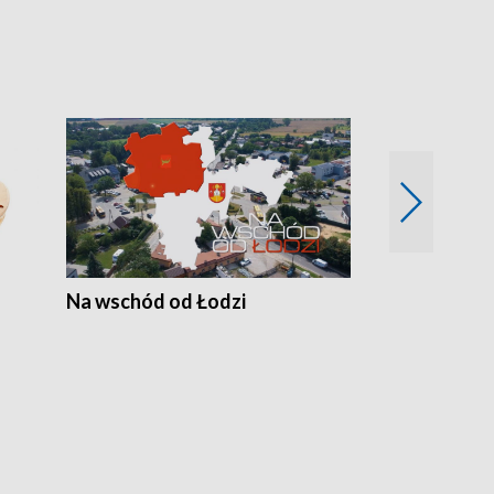
Na wschód od Łodzi
Zimowe szal
Polski