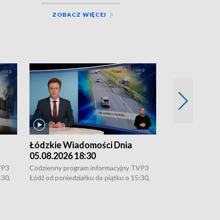
ZOBACZ WIĘCEJ
Łódzkie Wiadomości Dnia
Łódzkie Wia
05.08.2026 18:30
05.08.2026 1
VP3
Codzienny program informacyjny TVP3
Codzienny progr
:30,
Łódź od poniedziałku do piątku o 15:30,
Łódź od poniedzi
16:30, 18:30 i 21:30. W weekendy o
16:30, 18:30 i 2
18:30 i 21:30.
18:30 i 21:30.