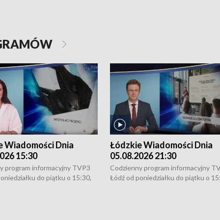
OGRAMÓW
e Wiadomości Dnia
Łódzkie Wiadomości Dnia
026 15:30
05.08.2026 21:30
y program informacyjny TVP3
Codzienny program informacyjny T
oniedziałku do piątku o 15:30,
Łódź od poniedziałku do piątku o 15
:30 i 21:30. W weekendy o
16:30, 18:30 i 21:30. W weekendy o
1:30.
18:30 i 21:30.