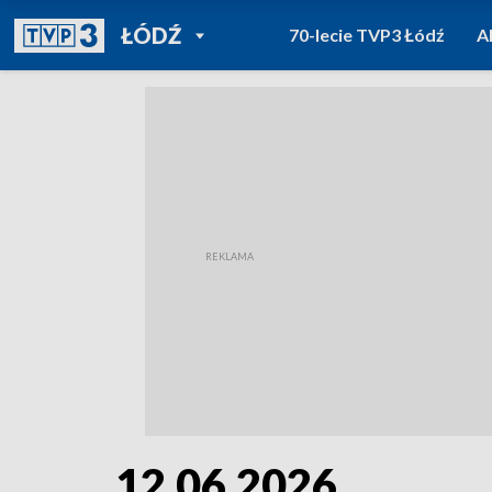
POWRÓT DO
ŁÓDŹ
70-lecie TVP3 Łódź
A
TVP REGIONY
12.06.2026