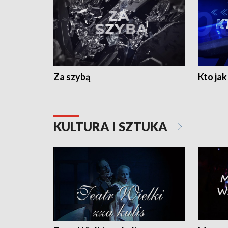
Za szybą
Kto jak 
KULTURA I SZTUKA