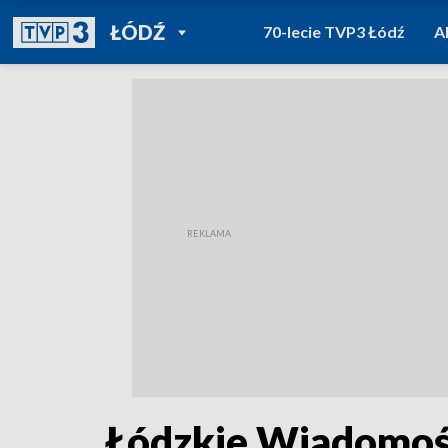
POWRÓT DO
ŁÓDŹ
70-lecie TVP3 Łódź
A
TVP REGIONY
Łódzkie Wiadomośc