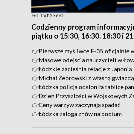
Fot. TVP3 Łódź
Codzienny program informacyj
piątku o 15:30, 16:30, 18:30 i 2
👉Pierwsze myśliwce F-35 oficjalnie w
👉Masowe odejścia nauczycieli w Łow
👉Łódzkie zacieśnia relacje z Japonią
👉Michał Żebrowski z własną gwiazdą
👉Łódzka policja odsłoniła tablicę pa
👉Dzień Przyszłości w Wojskowych Za
👉Ceny warzyw zaczynają spadać
👉Łódzka załoga znów na podium