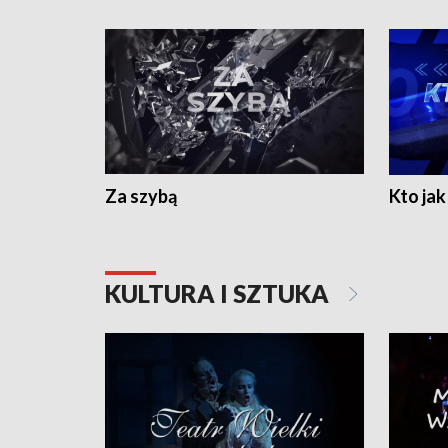
Za szybą
Kto jak 
KULTURA I SZTUKA