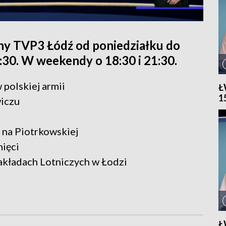
ny TVP3 Łódź od poniedziałku do
1:30. W weekendy o 18:30 i 21:30.
 polskiej armii
Ł
1
iczu
 na Piotrkowskiej
mięci
kładach Lotniczych w Łodzi
Ł