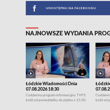
UDOSTĘPNIJ NA FACEBOOKU
NAJNOWSZE WYDANIA PR
Łódzkie Wiadomości Dnia
Łódzki
07.08.2026 18:30
07.08.2
Codzienny program informacyjny TVP3
Codzienn
Łódź od poniedziałku do piątku o 15:30,
Łódź od p
16:30, 18:30 i 21:30. W weekendy o
16:30, 18
18:30 i 21:30.
18:30 i 2