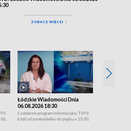
5:30
ZOBACZ WIĘCEJ
Łódzkie Wiadomości Dnia
Łódzkie Wia
06.08.2026 18:30
06.08.2026 1
VP3
Codzienny program informacyjny TVP3
Codzienny progr
:30,
Łódź od poniedziałku do piątku o 15:30,
Łódź od poniedzi
16:30, 18:30 i 21:30. W weekendy o
16:30, 18:30 i 2
18:30 i 21:30.
18:30 i 21:30.