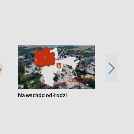
Na wschód od Łodzi
Zimowe szal
Polski