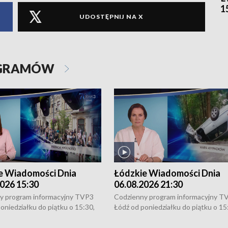
1
UDOSTĘPNIJ NA X
OGRAMÓW
e Wiadomości Dnia
Łódzkie Wiadomości Dnia
026 15:30
06.08.2026 21:30
y program informacyjny TVP3
Codzienny program informacyjny T
oniedziałku do piątku o 15:30,
Łódź od poniedziałku do piątku o 15
:30 i 21:30. W weekendy o
16:30, 18:30 i 21:30. W weekendy o
1:30.
18:30 i 21:30.