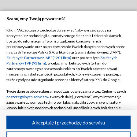
Szanujemy Twoją prywatność
Dołącz do nas:
Kliknij "Akceptuję i przechodzę do serwisu", aby wyrazić zgody na
korzystanie z technologii automatycznego śledzenia i zbierania danych,
TVP
dostęp do informacji na Twoim urządzeniu końcowym i ich
Abonament TVP
przechowywanie oraz na przetwarzanie Twoich danych osobowych przez
Regulamin TVP
nas, czyli Telewizję Polską S.A. w likwidacji (zwaną dalej również „TVP”),
Emisja w TVP
Polityka prywatności
Zaufanych Partnerów z IAB* (1201 firm)
oraz pozostałych
Zaufanych
Partnerów TVP (93 firm)
, w celach marketingowych (w tym do
Centrum informacji TVP
Moje zgody
zautomatyzowanego dopasowania reklam do Twoich zainteresowań i
mierzenia ich skuteczności) i pozostałych, które wskazujemy poniżej, a
Naziemna Telewizja Cyfrowa
Pomoc
także zgody na udostępnianie przez nas identyfikatora PPID do Google.
Sklep TVP
Biuro reklamy
Twoje dane osobowe zbierane podczas odwiedzania przez Ciebie naszych
Rada Programowa
Kontakt
poszczególnych serwisów
zwanych dalej „Portalem”, w tym informacje
zapisywane za pomocą technologii takich jak: pliki cookie, sygnalizatory
System NOS
WWW lub innych podobnych technologii umożliwiających świadczenie
dopasowanych i bezpiecznych usług, personalizację treści oraz reklam,
Informacje o nadawcy
Kanały
udostępnianie funkcji mediów społecznościowych oraz analizowanie
Akceptuję i przechodzę do serwisu
ruchu w Internecie.
Program dla prasy
©2026 Telewizja Polska S.A. w likwidacji
Biuro Reklamy
Twoje dane osobowe zbierane podczas odwiedzania przez Ciebie