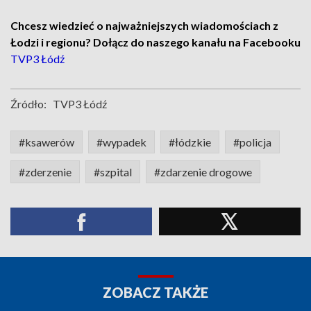
Chcesz wiedzieć o najważniejszych wiadomościach z
Łodzi i regionu? Dołącz do naszego kanału na Facebooku
TVP3 Łódź
Źródło:
TVP3 Łódź
#ksawerów
#wypadek
#łódzkie
#policja
#zderzenie
#szpital
#zdarzenie drogowe
ZOBACZ TAKŻE