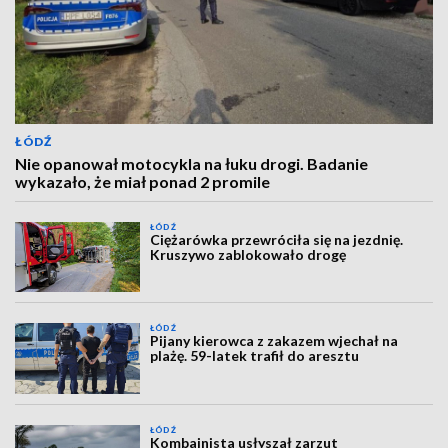
ŁÓDŹ
Nie opanował motocykla na łuku drogi. Badanie
wykazało, że miał ponad 2 promile
ŁÓDŹ
Ciężarówka przewróciła się na jezdnię.
Kruszywo zablokowało drogę
ŁÓDŹ
Pijany kierowca z zakazem wjechał na
plażę. 59-latek trafił do aresztu
ŁÓDŹ
Kombajnista usłyszał zarzut