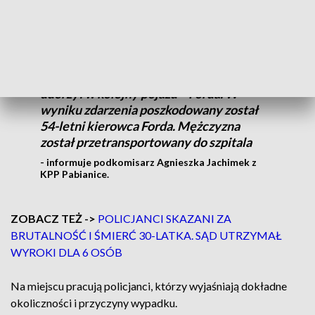
Ze wstępnych ustaleń wynika, że kierujący samochodem
marki Kia najechał na tył poprzedzającego go Fiata.
Siła uderzenia była na tyle duża, że Fiat
uderzył w kolejny pojazd – Forda. W
wyniku zdarzenia poszkodowany został
54-letni kierowca Forda. Mężczyzna
został przetransportowany do szpitala
- informuje podkomisarz Agnieszka Jachimek z
KPP Pabianice.
ZOBACZ TEŻ ->
POLICJANCI SKAZANI ZA
BRUTALNOŚĆ I ŚMIERĆ 30-LATKA. SĄD UTRZYMAŁ
WYROKI DLA 6 OSÓB
Na miejscu pracują policjanci, którzy wyjaśniają dokładne
okoliczności i przyczyny wypadku.