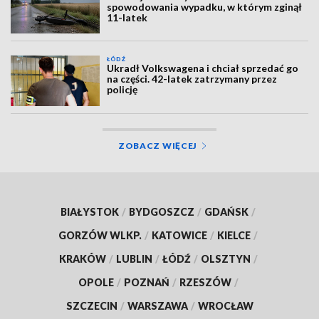
spowodowania wypadku, w którym zginął
11-latek
ŁÓDŹ
Ukradł Volkswagena i chciał sprzedać go
na części. 42-latek zatrzymany przez
policję
ZOBACZ WIĘCEJ
BIAŁYSTOK
/
BYDGOSZCZ
/
GDAŃSK
/
GORZÓW WLKP.
/
KATOWICE
/
KIELCE
/
KRAKÓW
/
LUBLIN
/
ŁÓDŹ
/
OLSZTYN
/
OPOLE
/
POZNAŃ
/
RZESZÓW
/
SZCZECIN
/
WARSZAWA
/
WROCŁAW