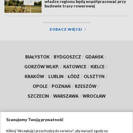
władze regionu będą współpracować przy
budowie trasy rowerowej
ZOBACZ WIĘCEJ
BIAŁYSTOK
/
BYDGOSZCZ
/
GDAŃSK
/
GORZÓW WLKP.
/
KATOWICE
/
KIELCE
/
KRAKÓW
/
LUBLIN
/
ŁÓDŹ
/
OLSZTYN
/
OPOLE
/
POZNAŃ
/
RZESZÓW
/
SZCZECIN
/
WARSZAWA
/
WROCŁAW
Szanujemy Twoją prywatność
Dołącz do nas:
Kliknij "Akceptuję i przechodzę do serwisu", aby wyrazić zgody na