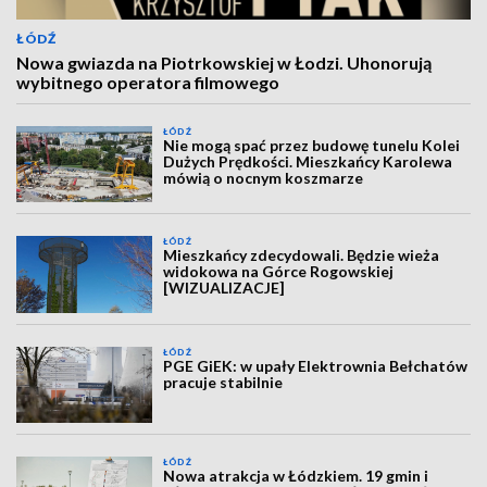
ŁÓDŹ
Nowa gwiazda na Piotrkowskiej w Łodzi. Uhonorują
wybitnego operatora filmowego
ŁÓDŹ
Nie mogą spać przez budowę tunelu Kolei
Dużych Prędkości. Mieszkańcy Karolewa
mówią o nocnym koszmarze
ŁÓDŹ
Mieszkańcy zdecydowali. Będzie wieża
widokowa na Górce Rogowskiej
[WIZUALIZACJE]
ŁÓDŹ
PGE GiEK: w upały Elektrownia Bełchatów
pracuje stabilnie
ŁÓDŹ
Nowa atrakcja w Łódzkiem. 19 gmin i