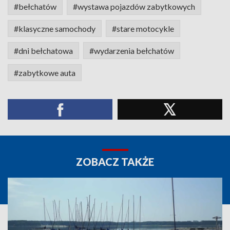
#bełchatów
#wystawa pojazdów zabytkowych
#klasyczne samochody
#stare motocykle
#dni bełchatowa
#wydarzenia bełchatów
#zabytkowe auta
ZOBACZ TAKŻE