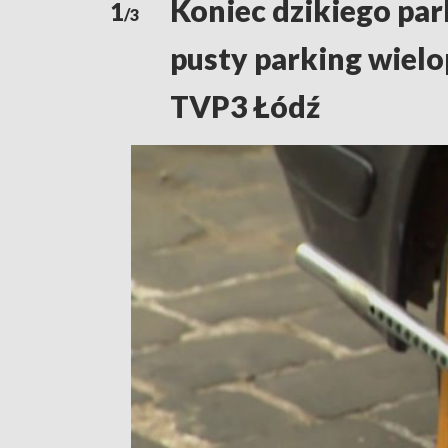
Koniec dzikiego par
1
/3
pusty parking wiel
TVP3 Łódź