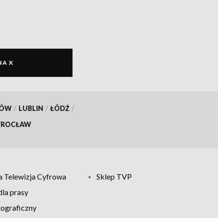
NA X
KÓW
/
LUBLIN
/
ŁÓDŹ
/
ROCŁAW
 Telewizja Cyfrowa
Sklep TVP
la prasy
tograficzny