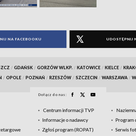
NIJ NA FACEBOOKU
UDOSTĘPNIJ 
SZCZ
/
GDAŃSK
/
GORZÓW WLKP.
/
KATOWICE
/
KIELCE
/
KRA
N
/
OPOLE
/
POZNAŃ
/
RZESZÓW
/
SZCZECIN
/
WARSZAWA
/
W
Dołącz do nas:
Centrum informacji TVP
Naziemna
Informacje o nadawcy
Program d
zetargowe
Zgłoś program (ROPAT)
Serwis fo