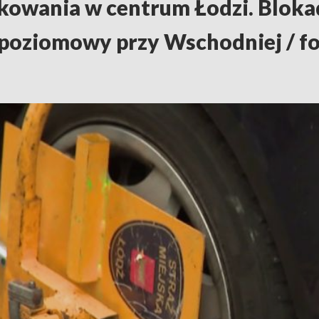
kowania w centrum Łodzi. Bloka
opoziomowy przy Wschodniej / f