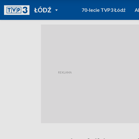
POWRÓT DO
ŁÓDŹ
70-lecie TVP3 Łódź
A
TVP REGIONY