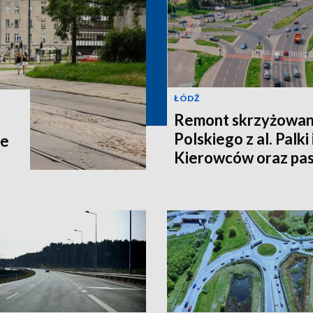
ŁÓDŹ
Remont skrzyżowani
Polskiego z al. Palki
ne
Kierowców oraz p
Łódź czekają zmian