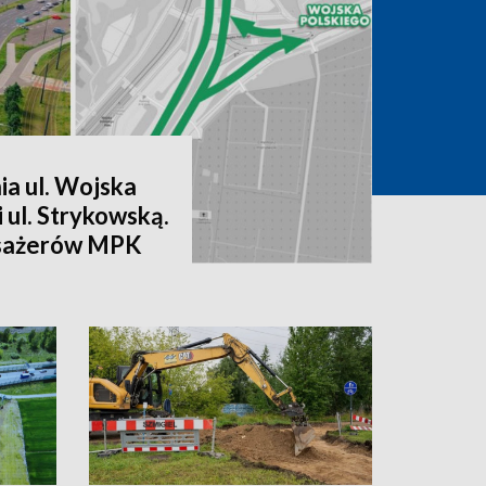
a ul. Wojska
 i ul. Strykowską.
asażerów MPK
y