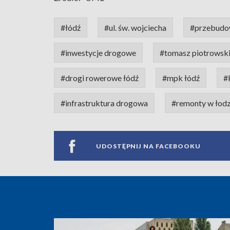
#łódź
#ul. św. wojciecha
#przebudow
#inwestycje drogowe
#tomasz piotrowsk
#drogi rowerowe łódź
#mpk łódź
#
#infrastruktura drogowa
#remonty w łodz
UDOSTĘPNIJ NA FACEBOOKU