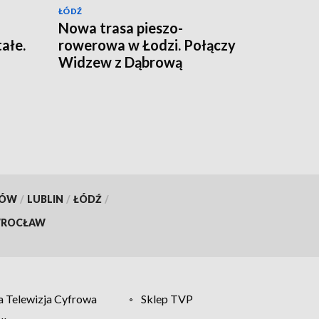
ŁÓDŹ
Nowa trasa pieszo-
ałe.
rowerowa w Łodzi. Połączy
i
Widzew z Dąbrową
KÓW
/
LUBLIN
/
ŁÓDŹ
/
ROCŁAW
 Telewizja Cyfrowa
Sklep TVP