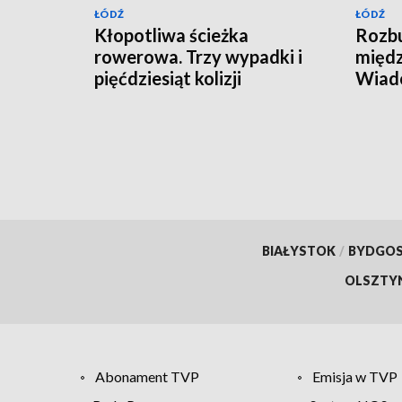
ŁÓDŹ
ŁÓDŹ
Kłopotliwa ścieżka
Rozb
rowerowa. Trzy wypadki i
międz
pięćdziesiąt kolizji
Wiado
prac
BIAŁYSTOK
/
BYDGO
OLSZTY
Abonament TVP
Emisja w TVP