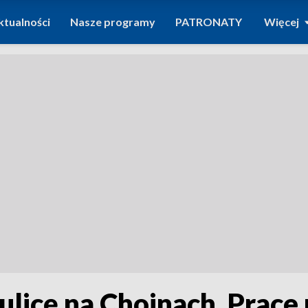
ktualności
Nasze programy
PATRONATY
Więcej
licę na Chojnach. Prace