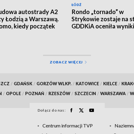
ŁÓDŹ
udowa autostrady A2
Rondo „tornado” w
y Łodzią a Warszawą.
Strykowie zostaje na st
mo, kiedy początek
GDDKiA oceniła wynik
eksperymentu
ZOBACZ WIĘCEJ
SZCZ
/
GDAŃSK
/
GORZÓW WLKP.
/
KATOWICE
/
KIELCE
/
KRA
N
/
OPOLE
/
POZNAŃ
/
RZESZÓW
/
SZCZECIN
/
WARSZAWA
/
W
Dołącz do nas:
Centrum informacji TVP
Naziemna