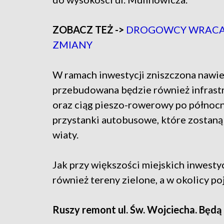
ZOBACZ TEŻ ->
DROGOWCY WRACAJ
ZMIANY
W ramach inwestycji zniszczona nawie
przebudowana będzie również infrast
oraz ciąg pieszo-rowerowy po północne
przystanki autobusowe, które zostan
wiaty.
Jak przy większości miejskich inwest
również tereny zielone, a w okolicy p
Ruszy remont ul. Św. Wojciecha. Będ