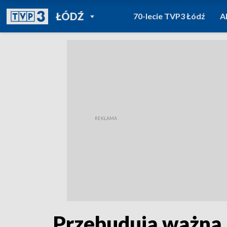
POWRÓT DO
ŁÓDŹ
70-lecie TVP3 Łódź
A
TVP REGIONY
Przebudują ważną u