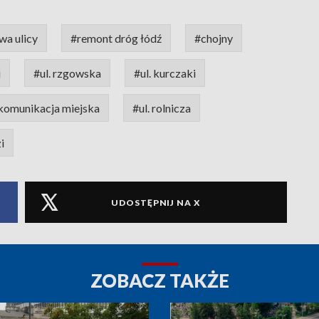
a ulicy
#remont dróg łódź
#chojny
i
#ul. rzgowska
#ul. kurczaki
komunikacja miejska
#ul. rolnicza
i
UDOSTĘPNIJ NA X
ZOBACZ TAKŻE