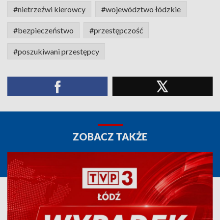
#nietrzeźwi kierowcy
#województwo łódzkie
#bezpieczeństwo
#przestępczość
#poszukiwani przestępcy
ZOBACZ TAKŻE