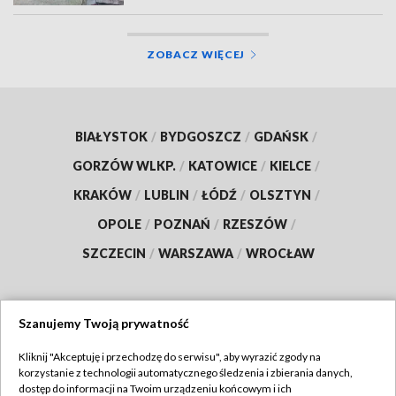
ZOBACZ WIĘCEJ
BIAŁYSTOK
/
BYDGOSZCZ
/
GDAŃSK
/
GORZÓW WLKP.
/
KATOWICE
/
KIELCE
/
KRAKÓW
/
LUBLIN
/
ŁÓDŹ
/
OLSZTYN
/
OPOLE
/
POZNAŃ
/
RZESZÓW
/
SZCZECIN
/
WARSZAWA
/
WROCŁAW
Szanujemy Twoją prywatność
Dołącz do nas:
Kliknij "Akceptuję i przechodzę do serwisu", aby wyrazić zgody na
korzystanie z technologii automatycznego śledzenia i zbierania danych,
TVP
dostęp do informacji na Twoim urządzeniu końcowym i ich