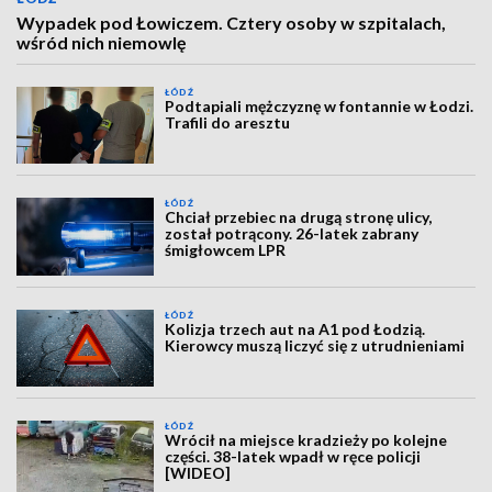
Wypadek pod Łowiczem. Cztery osoby w szpitalach,
wśród nich niemowlę
ŁÓDŹ
Podtapiali mężczyznę w fontannie w Łodzi.
Trafili do aresztu
ŁÓDŹ
Chciał przebiec na drugą stronę ulicy,
został potrącony. 26-latek zabrany
śmigłowcem LPR
ŁÓDŹ
Kolizja trzech aut na A1 pod Łodzią.
Kierowcy muszą liczyć się z utrudnieniami
ŁÓDŹ
Wrócił na miejsce kradzieży po kolejne
części. 38-latek wpadł w ręce policji
[WIDEO]