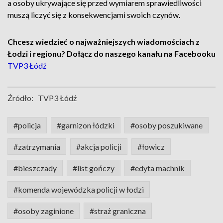
a osoby ukrywające się przed wymiarem sprawiedliwości
muszą liczyć się z konsekwencjami swoich czynów.
Chcesz wiedzieć o najważniejszych wiadomościach z
Łodzi i regionu? Dołącz do naszego kanału na Facebooku
TVP3 Łódź
Źródło:
TVP3 Łódź
#policja
#garnizon łódzki
#osoby poszukiwane
#zatrzymania
#akcja policji
#łowicz
#bieszczady
#list gończy
#edyta machnik
#komenda wojewódzka policji w łodzi
#osoby zaginione
#straż graniczna