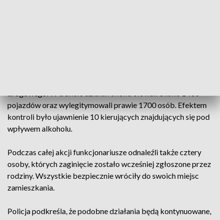
zatrzymany i przewieziony do zakładu karnego, gdzie
odbywa zasądzoną karę pozbawienia wolności.
Kontrole drogowe i odnalezione osoby
zaginione
Istotną rolę podczas akcji odegrali również policjanci ruchu
drogowego. W trakcie działań skontrolowali blisko 1400
pojazdów oraz wylegitymowali prawie 1700 osób. Efektem
kontroli było ujawnienie 10 kierujących znajdujących się pod
wpływem alkoholu.
Podczas całej akcji funkcjonariusze odnaleźli także cztery
osoby, których zaginięcie zostało wcześniej zgłoszone przez
rodziny. Wszystkie bezpiecznie wróciły do swoich miejsc
zamieszkania.
Policja podkreśla, że podobne działania będą kontynuowane,