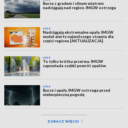
Burze z gradem i silnym wiatrem
nadciągają nad region. IMGW ostrzega
ŁÓDŹ
Nadciągają ekstremalne upały. IMGW
wydał alerty najwyższego stopnia dla
części regionu [AKTUALIZACJA]
ŁÓDŹ
To tylko krótka przerwa. IMGW
zapowiada szybki powrót upałów
ŁÓDŹ
Burze i upały. IMGW ostrzega przed
niebezpieczną pogodą
ZOBACZ WIĘCEJ