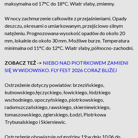
maksymalna od 17°C do 18°C. Wiatr słaby, zmienny.
W nocy zachmurzenie całkowite z przejaśnieniami. Opady
deszczu, okresami o umiarkowanym, przejściowo silnym
natężeniu. Prognozowana wysokość opadów do około 20
mm, lokalnie do około 30 mm. Możliwe burze. Temperatura
minimalna od 11°C do 12°C. Wiatr słaby, północno-zachodni.
ZOBACZ TEŻ ->
NIEBO NAD PIOTRKOWEM ZAMIENI
SIĘ W WIDOWISKO. FLY FEST 2026 CORAZ BLIŻEJ
Ostrzeżenie dotyczy powiatów: brzezińskiego,
kutnowskiego,łęczyckiego, łowickiego, łódzkiego
wschodniego, opoczyńskiego, piotrkowskiego,
radomszczańskiego, rawskiego, skierniewickiego,
tomaszowskiego, zgierskiego, Łodzi, Piotrkowa
Trybunalskiego i Skierniewic.
Ostrzeżenie obowiązuje od godziny 19 w dniu 10.06 do