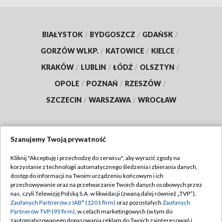
BIAŁYSTOK
/
BYDGOSZCZ
/
GDAŃSK
/
GORZÓW WLKP.
/
KATOWICE
/
KIELCE
/
KRAKÓW
/
LUBLIN
/
ŁÓDŹ
/
OLSZTYN
/
OPOLE
/
POZNAŃ
/
RZESZÓW
/
SZCZECIN
/
WARSZAWA
/
WROCŁAW
Szanujemy Twoją prywatność
Dołącz do nas:
Kliknij "Akceptuję i przechodzę do serwisu", aby wyrazić zgody na
korzystanie z technologii automatycznego śledzenia i zbierania danych,
TVP
dostęp do informacji na Twoim urządzeniu końcowym i ich
Abonament TVP
przechowywanie oraz na przetwarzanie Twoich danych osobowych przez
Regulamin TVP
nas, czyli Telewizję Polską S.A. w likwidacji (zwaną dalej również „TVP”),
Emisja w TVP
Polityka prywatności
Zaufanych Partnerów z IAB* (1201 firm)
oraz pozostałych
Zaufanych
Partnerów TVP (93 firm)
, w celach marketingowych (w tym do
Centrum informacji TVP
Moje zgody
zautomatyzowanego dopasowania reklam do Twoich zainteresowań i