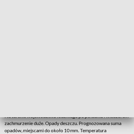
Alert pogodowy dla woj. łódzkiego
Instytut Meteorologii i Gospodarki Wodnej wydał
w środę 10.06 ostrzeżenie dla centralnej i
południowo-wschodniej Polski o dużym
prawdopodobieństwie wystąpienia na tym
obszarze silnych opadów deszczu i możliwych burz.
Na terenie województwa łódzkiego po południu i wieczorem
zachmurzenie duże. Opady deszczu. Prognozowana suma
opadów, miejscami do około 10 mm. Temperatura