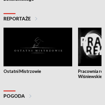
REPORTAŻE
Ostatni Mistrzowie
Pracownia re
Wiśniewskieg
POGODA