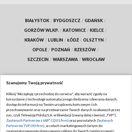
BIAŁYSTOK
/
BYDGOSZCZ
/
GDAŃSK
/
GORZÓW WLKP.
/
KATOWICE
/
KIELCE
/
KRAKÓW
/
LUBLIN
/
ŁÓDŹ
/
OLSZTYN
/
OPOLE
/
POZNAŃ
/
RZESZÓW
/
SZCZECIN
/
WARSZAWA
/
WROCŁAW
Szanujemy Twoją prywatność
Dołącz do nas:
Kliknij "Akceptuję i przechodzę do serwisu", aby wyrazić zgody na
korzystanie z technologii automatycznego śledzenia i zbierania danych,
TVP
dostęp do informacji na Twoim urządzeniu końcowym i ich
Abonament TVP
przechowywanie oraz na przetwarzanie Twoich danych osobowych przez
Regulamin TVP
nas, czyli Telewizję Polską S.A. w likwidacji (zwaną dalej również „TVP”),
Emisja w TVP
Zaufanych Partnerów z IAB* (1201 firm)
oraz pozostałych
Zaufanych
Polityka prywatności
Partnerów TVP (93 firm)
, w celach marketingowych (w tym do
Centrum informacji TVP
Moje zgody
zautomatyzowanego dopasowania reklam do Twoich zainteresowań i