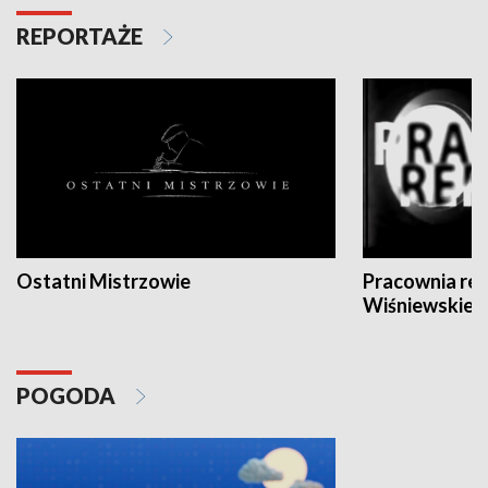
REPORTAŻE
Ostatni Mistrzowie
Pracownia re
Wiśniewskieg
POGODA