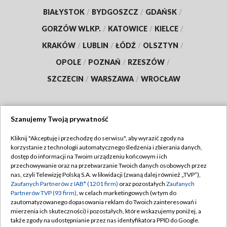
BIAŁYSTOK
/
BYDGOSZCZ
/
GDAŃSK
/
GORZÓW WLKP.
/
KATOWICE
/
KIELCE
/
KRAKÓW
/
LUBLIN
/
ŁÓDŹ
/
OLSZTYN
/
OPOLE
/
POZNAŃ
/
RZESZÓW
/
SZCZECIN
/
WARSZAWA
/
WROCŁAW
Szanujemy Twoją prywatność
Dołącz do nas:
Kliknij "Akceptuję i przechodzę do serwisu", aby wyrazić zgody na
korzystanie z technologii automatycznego śledzenia i zbierania danych,
TVP
dostęp do informacji na Twoim urządzeniu końcowym i ich
Abonament TVP
przechowywanie oraz na przetwarzanie Twoich danych osobowych przez
Regulamin TVP
nas, czyli Telewizję Polską S.A. w likwidacji (zwaną dalej również „TVP”),
Emisja w TVP
Zaufanych Partnerów z IAB* (1201 firm)
oraz pozostałych
Zaufanych
Polityka prywatności
Partnerów TVP (93 firm)
, w celach marketingowych (w tym do
Centrum informacji TVP
Moje zgody
zautomatyzowanego dopasowania reklam do Twoich zainteresowań i
mierzenia ich skuteczności) i pozostałych, które wskazujemy poniżej, a
Naziemna Telewizja Cyfrowa
Pomoc
także zgody na udostępnianie przez nas identyfikatora PPID do Google.