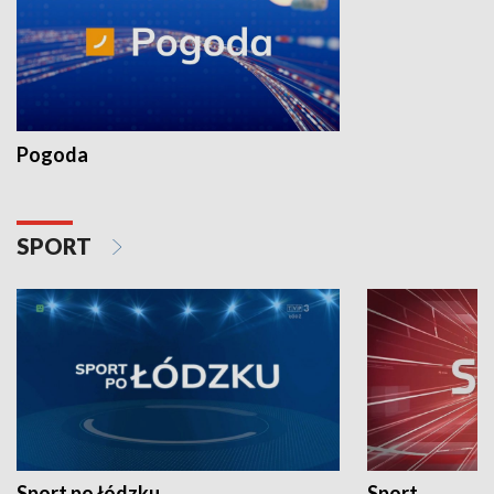
Pogoda
SPORT
Sport po łódzku
Sport