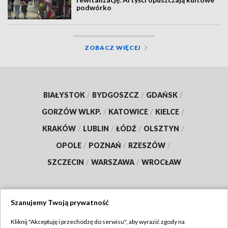
podwórko
ZOBACZ WIĘCEJ
BIAŁYSTOK
/
BYDGOSZCZ
/
GDAŃSK
/
GORZÓW WLKP.
/
KATOWICE
/
KIELCE
/
KRAKÓW
/
LUBLIN
/
ŁÓDŹ
/
OLSZTYN
/
OPOLE
/
POZNAŃ
/
RZESZÓW
/
SZCZECIN
/
WARSZAWA
/
WROCŁAW
Szanujemy Twoją prywatność
Dołącz do nas:
Kliknij "Akceptuję i przechodzę do serwisu", aby wyrazić zgody na