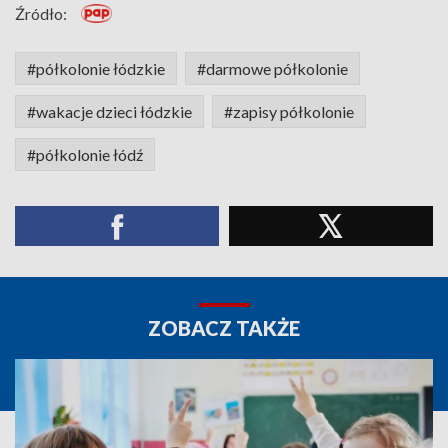
Źródło:
#półkolonie łódzkie
#darmowe półkolonie
#wakacje dzieci łódzkie
#zapisy półkolonie
#półkolonie łódź
ZOBACZ TAKŻE