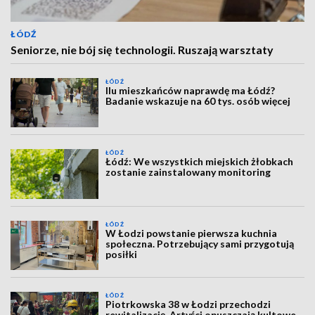
ŁÓDŹ
Seniorze, nie bój się technologii. Ruszają warsztaty
ŁÓDŹ
Ilu mieszkańców naprawdę ma Łódź?
Badanie wskazuje na 60 tys. osób więcej
ŁÓDŹ
Łódź: We wszystkich miejskich żłobkach
zostanie zainstalowany monitoring
ŁÓDŹ
W Łodzi powstanie pierwsza kuchnia
społeczna. Potrzebujący sami przygotują
posiłki
ŁÓDŹ
Piotrkowska 38 w Łodzi przechodzi
rewitalizację. Artyści opuszczają kultowe