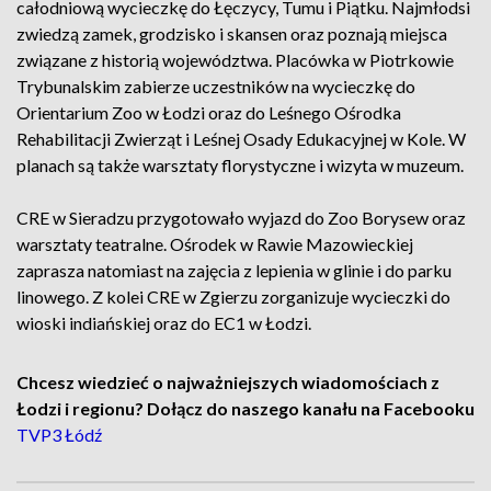
całodniową wycieczkę do Łęczycy, Tumu i Piątku. Najmłodsi
zwiedzą zamek, grodzisko i skansen oraz poznają miejsca
związane z historią województwa. Placówka w Piotrkowie
Trybunalskim zabierze uczestników na wycieczkę do
Orientarium Zoo w Łodzi oraz do Leśnego Ośrodka
Rehabilitacji Zwierząt i Leśnej Osady Edukacyjnej w Kole. W
planach są także warsztaty florystyczne i wizyta w muzeum.
CRE w Sieradzu przygotowało wyjazd do Zoo Borysew oraz
warsztaty teatralne. Ośrodek w Rawie Mazowieckiej
zaprasza natomiast na zajęcia z lepienia w glinie i do parku
linowego. Z kolei CRE w Zgierzu zorganizuje wycieczki do
wioski indiańskiej oraz do EC1 w Łodzi.
Chcesz wiedzieć o najważniejszych wiadomościach z
Łodzi i regionu? Dołącz do naszego kanału na Facebooku
TVP3 Łódź