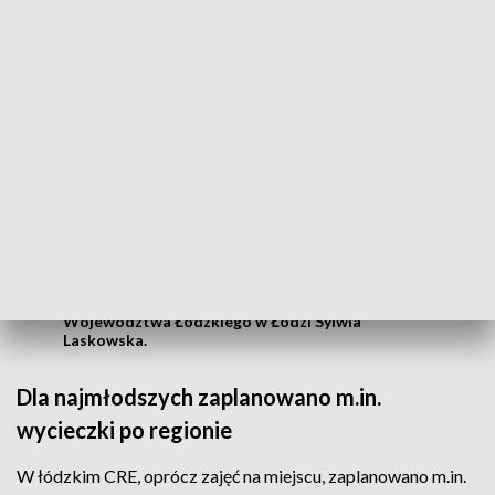
drugie śniadanie, obiad i podwieczorek.
Chcemy, żeby dzieci mogły zobaczyć
wyjątkowe miejsca. Dlatego
przygotowaliśmy całodniową wyprawę po
regionie. Będziemy też chodzić do zoo,
kina, odwiedzimy strażaków w ich
strażnicy. Na co dzień również nie
zabraknie atrakcji na zajęciach
plastycznych, edukacyjnych i sportowych
– zapewniła dyrektor Centrum Rozwoju Edukacji
Województwa Łódzkiego w Łodzi Sylwia
Laskowska.
Dla najmłodszych zaplanowano m.in.
wycieczki po regionie
W łódzkim CRE, oprócz zajęć na miejscu, zaplanowano m.in.