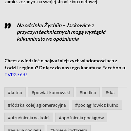
zamieszczonym na swojej stronie internetowej.
Na odcinku Żychlin – Jackowice z
przyczyn technicznych mogą wystąpić
kilkuminutowe opóźnienia
Chcesz wiedzieć o najważniejszych wiadomościach z
Łodzi i regionu? Dołącz do naszego kanału na Facebooku
TVP3 Łódź
#kutno
#powiat kutnowski
#bedlno
#łka
#łódzka kolej aglomeracyjna
#pociąg łowicz kutno
#utrudnienia na kolei
#opóźnienia pociągów
#awaria pociągu
#kolej w łódzkiem