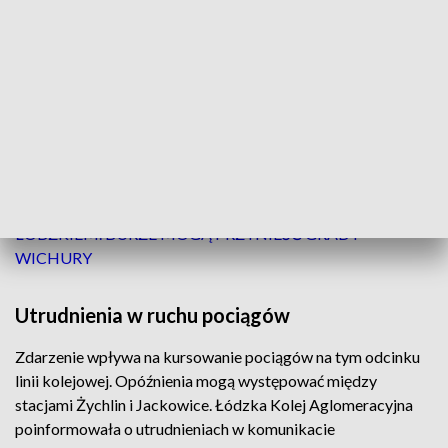
Służby pomagają pasażerom
Na miejscu pracują strażacy oraz policjanci. Straż pożarna
zabezpiecza teren i przygotowuje się do pomocy pasażerom
podczas przesiadki do pociągu zastępczego. Policja
prowadzi natomiast czynności mające wyjaśnić okoliczności
zdarzenia.
ZOBACZ TEŻ ->
POGODOWE ZAŁAMANIE W
ŁÓDZKIEM. BURZE MOGĄ PRZYNIEŚĆ GRAD I
WICHURY
Utrudnienia w ruchu pociągów
Zdarzenie wpływa na kursowanie pociągów na tym odcinku
linii kolejowej. Opóźnienia mogą występować między
stacjami Żychlin i Jackowice. Łódzka Kolej Aglomeracyjna
poinformowała o utrudnieniach w komunikacie