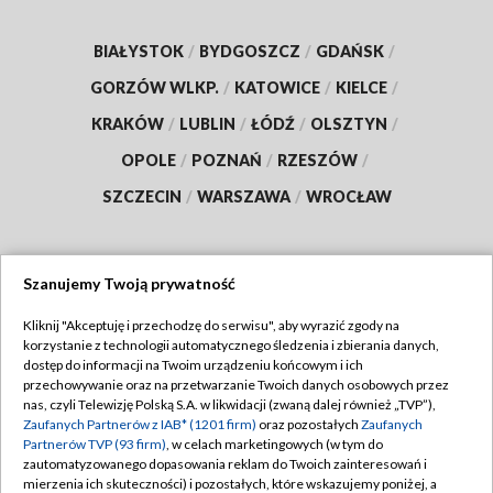
BIAŁYSTOK
/
BYDGOSZCZ
/
GDAŃSK
/
GORZÓW WLKP.
/
KATOWICE
/
KIELCE
/
KRAKÓW
/
LUBLIN
/
ŁÓDŹ
/
OLSZTYN
/
OPOLE
/
POZNAŃ
/
RZESZÓW
/
SZCZECIN
/
WARSZAWA
/
WROCŁAW
Szanujemy Twoją prywatność
Dołącz do nas:
Kliknij "Akceptuję i przechodzę do serwisu", aby wyrazić zgody na
korzystanie z technologii automatycznego śledzenia i zbierania danych,
TVP
dostęp do informacji na Twoim urządzeniu końcowym i ich
Abonament TVP
przechowywanie oraz na przetwarzanie Twoich danych osobowych przez
Regulamin TVP
nas, czyli Telewizję Polską S.A. w likwidacji (zwaną dalej również „TVP”),
Emisja w TVP
Polityka prywatności
Zaufanych Partnerów z IAB* (1201 firm)
oraz pozostałych
Zaufanych
Partnerów TVP (93 firm)
, w celach marketingowych (w tym do
Centrum informacji TVP
Moje zgody
zautomatyzowanego dopasowania reklam do Twoich zainteresowań i
mierzenia ich skuteczności) i pozostałych, które wskazujemy poniżej, a
Naziemna Telewizja Cyfrowa