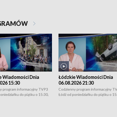
OGRAMÓW
e Wiadomości Dnia
Łódzkie Wiadomości Dnia
026 15:30
06.08.2026 21:30
y program informacyjny TVP3
Codzienny program informacyjny T
oniedziałku do piątku o 15:30,
Łódź od poniedziałku do piątku o 15
:30 i 21:30. W weekendy o
16:30, 18:30 i 21:30. W weekendy o
1:30.
18:30 i 21:30.