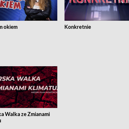
m okiem
Konkretnie
ka Walka ze Zmianami
u