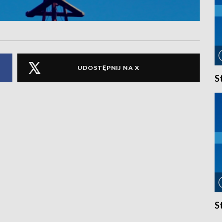
UDOSTĘPNIJ NA X
S
S