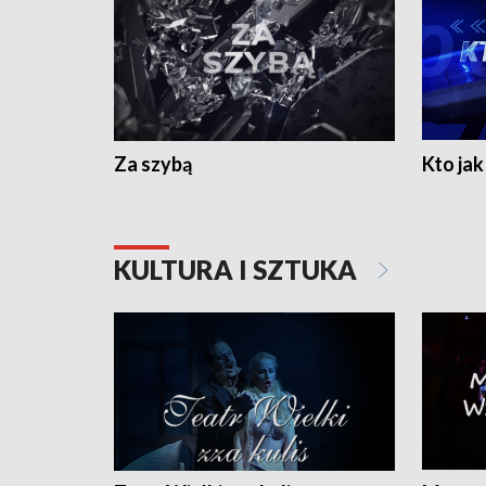
Za szybą
Kto jak 
KULTURA I SZTUKA