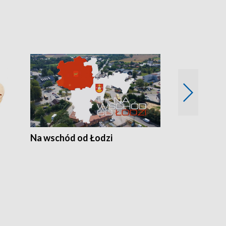
Na wschód od Łodzi
Zimowe szal
Polski