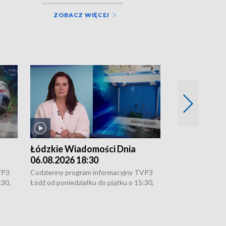
ZOBACZ WIĘCEJ
Łódzkie Wiadomości Dnia
Łódzkie Wia
06.08.2026 18:30
06.08.2026 1
VP3
Codzienny program informacyjny TVP3
Codzienny progr
:30,
Łódź od poniedziałku do piątku o 15:30,
Łódź od poniedzi
16:30, 18:30 i 21:30. W weekendy o
16:30, 18:30 i 2
18:30 i 21:30.
18:30 i 21:30.