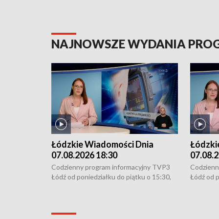
NAJNOWSZE WYDANIA PR
Łódzkie Wiadomości Dnia
Łódzki
07.08.2026 18:30
07.08.2
Codzienny program informacyjny TVP3
Codzienn
Łódź od poniedziałku do piątku o 15:30,
Łódź od p
16:30, 18:30 i 21:30. W weekendy o
16:30, 18
18:30 i 21:30.
18:30 i 2