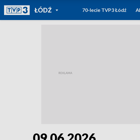
POWRÓT DO
ŁÓDŹ
70-lecie TVP3 Łódź
A
TVP REGIONY
09.06.2026