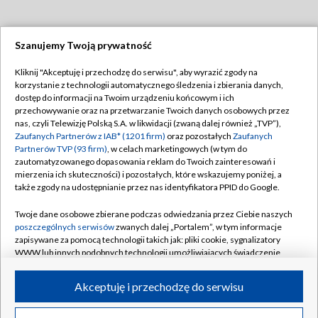
Szanujemy Twoją prywatność
Dołącz do nas:
Kliknij "Akceptuję i przechodzę do serwisu", aby wyrazić zgody na
korzystanie z technologii automatycznego śledzenia i zbierania danych,
TVP
dostęp do informacji na Twoim urządzeniu końcowym i ich
Abonament TVP
przechowywanie oraz na przetwarzanie Twoich danych osobowych przez
Regulamin TVP
nas, czyli Telewizję Polską S.A. w likwidacji (zwaną dalej również „TVP”),
Emisja w TVP
Zaufanych Partnerów z IAB* (1201 firm)
oraz pozostałych
Zaufanych
Polityka prywatności
Partnerów TVP (93 firm)
, w celach marketingowych (w tym do
Centrum informacji TVP
Moje zgody
zautomatyzowanego dopasowania reklam do Twoich zainteresowań i
mierzenia ich skuteczności) i pozostałych, które wskazujemy poniżej, a
Naziemna Telewizja Cyfrowa
Pomoc
także zgody na udostępnianie przez nas identyfikatora PPID do Google.
Sklep TVP
Biuro reklamy
Twoje dane osobowe zbierane podczas odwiedzania przez Ciebie naszych
Rada Programowa
poszczególnych serwisów
zwanych dalej „Portalem”, w tym informacje
Kontakt
zapisywane za pomocą technologii takich jak: pliki cookie, sygnalizatory
System NOS
WWW lub innych podobnych technologii umożliwiających świadczenie
dopasowanych i bezpiecznych usług, personalizację treści oraz reklam,
Informacje o nadawcy
Kanały
udostępnianie funkcji mediów społecznościowych oraz analizowanie
Akceptuję i przechodzę do serwisu
ruchu w Internecie.
Program dla prasy
©2026 Telewizja Polska S.A. w likwidacji
Biuro Reklamy
Twoje dane osobowe zbierane podczas odwiedzania przez Ciebie