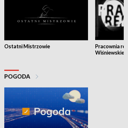
Ostatni Mistrzowie
Pracownia re
Wiśniewskieg
POGODA