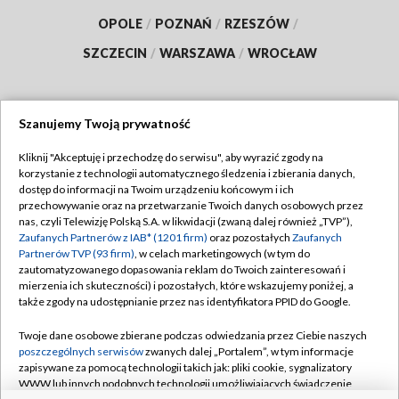
OPOLE
/
POZNAŃ
/
RZESZÓW
/
SZCZECIN
/
WARSZAWA
/
WROCŁAW
Szanujemy Twoją prywatność
Dołącz do nas:
Kliknij "Akceptuję i przechodzę do serwisu", aby wyrazić zgody na
korzystanie z technologii automatycznego śledzenia i zbierania danych,
TVP
dostęp do informacji na Twoim urządzeniu końcowym i ich
Abonament TVP
przechowywanie oraz na przetwarzanie Twoich danych osobowych przez
Regulamin TVP
nas, czyli Telewizję Polską S.A. w likwidacji (zwaną dalej również „TVP”),
Emisja w TVP
Zaufanych Partnerów z IAB* (1201 firm)
oraz pozostałych
Zaufanych
Polityka prywatności
Partnerów TVP (93 firm)
, w celach marketingowych (w tym do
Centrum informacji TVP
Moje zgody
zautomatyzowanego dopasowania reklam do Twoich zainteresowań i
mierzenia ich skuteczności) i pozostałych, które wskazujemy poniżej, a
Naziemna Telewizja Cyfrowa
Pomoc
także zgody na udostępnianie przez nas identyfikatora PPID do Google.
Sklep TVP
Biuro reklamy
Twoje dane osobowe zbierane podczas odwiedzania przez Ciebie naszych
Rada Programowa
poszczególnych serwisów
zwanych dalej „Portalem”, w tym informacje
Kontakt
zapisywane za pomocą technologii takich jak: pliki cookie, sygnalizatory
System NOS
WWW lub innych podobnych technologii umożliwiających świadczenie