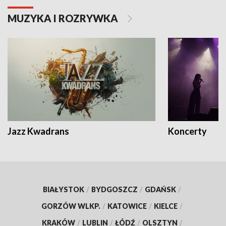
MUZYKA I ROZRYWKA
Jazz Kwadrans
Koncerty
BIAŁYSTOK
/
BYDGOSZCZ
/
GDAŃSK
/
GORZÓW WLKP.
/
KATOWICE
/
KIELCE
/
KRAKÓW
/
LUBLIN
/
ŁÓDŹ
/
OLSZTYN
/