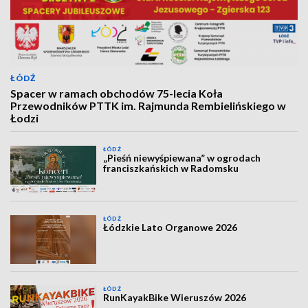
ŁÓDŹ
Spacer w ramach obchodów 75-lecia Koła
Przewodników PTTK im. Rajmunda Rembielińskiego w
Łodzi
ŁÓDŹ
„Pieśń niewyśpiewana” w ogrodach
franciszkańskich w Radomsku
ŁÓDŹ
Łódzkie Lato Organowe 2026
ŁÓDŹ
RunKayakBike Wieruszów 2026