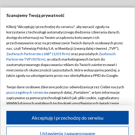
Szanujemy Twoją prywatność
Dołącz do nas:
Kliknij "Akceptuję i przechodzę do serwisu", aby wyrazić zgody na
korzystanie z technologii automatycznego śledzenia i zbierania danych,
TVP
dostęp do informacji na Twoim urządzeniu końcowym i ich
Abonament TVP
przechowywanie oraz na przetwarzanie Twoich danych osobowych przez
Regulamin TVP
nas, czyli Telewizję Polską S.A. w likwidacji (zwaną dalej również „TVP”),
Emisja w TVP
Polityka prywatności
Zaufanych Partnerów z IAB* (1201 firm)
oraz pozostałych
Zaufanych
Partnerów TVP (93 firm)
, w celach marketingowych (w tym do
Centrum informacji TVP
Moje zgody
zautomatyzowanego dopasowania reklam do Twoich zainteresowań i
mierzenia ich skuteczności) i pozostałych, które wskazujemy poniżej, a
Naziemna Telewizja Cyfrowa
Pomoc
także zgody na udostępnianie przez nas identyfikatora PPID do Google.
Sklep TVP
Biuro reklamy
Twoje dane osobowe zbierane podczas odwiedzania przez Ciebie naszych
Rada Programowa
Kontakt
poszczególnych serwisów
zwanych dalej „Portalem”, w tym informacje
zapisywane za pomocą technologii takich jak: pliki cookie, sygnalizatory
System NOS
WWW lub innych podobnych technologii umożliwiających świadczenie
dopasowanych i bezpiecznych usług, personalizację treści oraz reklam,
Informacje o nadawcy
Kanały
udostępnianie funkcji mediów społecznościowych oraz analizowanie
Akceptuję i przechodzę do serwisu
ruchu w Internecie.
Program dla prasy
©2026 Telewizja Polska S.A. w likwidacji
Biuro Reklamy
Twoje dane osobowe zbierane podczas odwiedzania przez Ciebie
Ustawienia zaawansowane