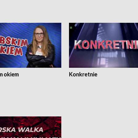
m okiem
Konkretnie