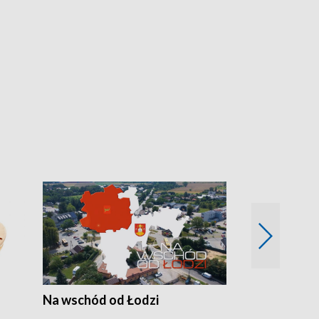
Na wschód od Łodzi
Zimowe szal
Polski