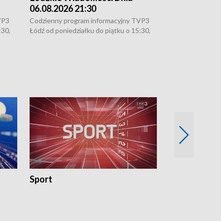
06.08.2026 21:30
06.08.2026 1
VP3
Codzienny program informacyjny TVP3
Codzienny progr
:30,
Łódź od poniedziałku do piątku o 15:30,
Łódź od poniedzi
16:30, 18:30 i 21:30. W weekendy o
16:30, 18:30 i 2
18:30 i 21:30.
18:30 i 21:30.
Sport
Rozmowa Dn