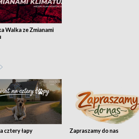
ka Walka ze Zmianami
u
a cztery łapy
Zapraszamy do nas