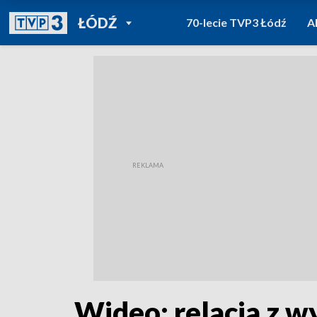
POWRÓT DO
ŁÓDŹ
70-lecie TVP3 Łódź
A
TVP REGIONY
Wideo: relacja z w