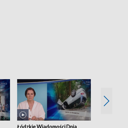
Łódzkie Wiadomości Dnia
Łódzkie Wia