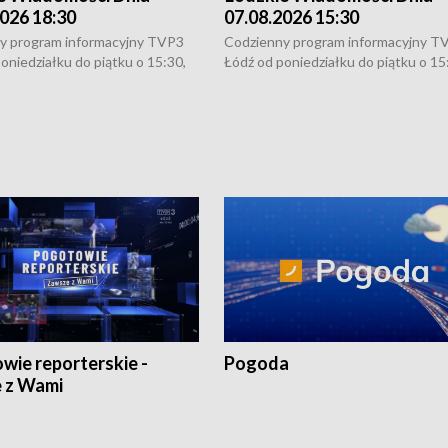
026 18:30
07.08.2026 15:30
y program informacyjny TVP3
Codzienny program informacyjny T
oniedziałku do piątku o 15:30,
Łódź od poniedziałku do piątku o 15
:30 i 21:30. W weekendy o
16:30, 18:30 i 21:30. W weekendy o
1:30.
18:30 i 21:30.
wie reporterskie -
Pogoda
 z Wami