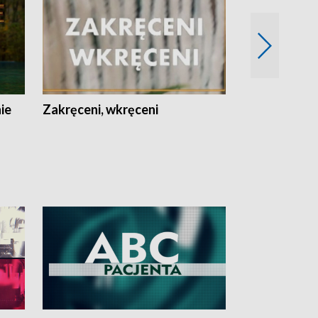
nie
Zakręceni, wkręceni
Skarby Łodzi