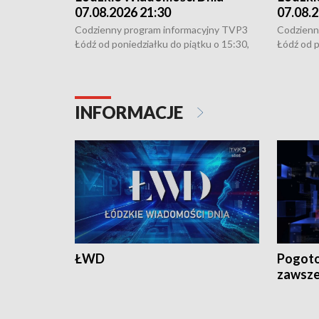
07.08.2026 21:30
07.08.2
Codzienny program informacyjny TVP3
Codzienn
Łódź od poniedziałku do piątku o 15:30,
Łódź od p
16:30, 18:30 i 21:30. W weekendy o
16:30, 18
18:30 i 21:30.
18:30 i 2
INFORMACJE
ŁWD
Pogoto
zawsze