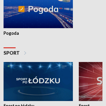
Pogoda
SPORT
Sport po łódzku
Sport