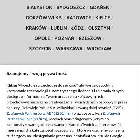
BIAŁYSTOK
/
BYDGOSZCZ
/
GDAŃSK
/
GORZÓW WLKP.
/
KATOWICE
/
KIELCE
/
KRAKÓW
/
LUBLIN
/
ŁÓDŹ
/
OLSZTYN
/
OPOLE
/
POZNAŃ
/
RZESZÓW
/
SZCZECIN
/
WARSZAWA
/
WROCŁAW
Szanujemy Twoją prywatność
Dołącz do nas:
Kliknij "Akceptuję i przechodzę do serwisu", aby wyrazić zgody na
korzystanie z technologii automatycznego śledzenia i zbierania danych,
TVP
dostęp do informacji na Twoim urządzeniu końcowym i ich
Abonament TVP
przechowywanie oraz na przetwarzanie Twoich danych osobowych przez
Regulamin TVP
nas, czyli Telewizję Polską S.A. w likwidacji (zwaną dalej również „TVP”),
Emisja w TVP
Zaufanych Partnerów z IAB* (1201 firm)
oraz pozostałych
Zaufanych
Polityka prywatności
Partnerów TVP (93 firm)
, w celach marketingowych (w tym do
Centrum informacji TVP
Moje zgody
zautomatyzowanego dopasowania reklam do Twoich zainteresowań i
mierzenia ich skuteczności) i pozostałych, które wskazujemy poniżej, a
Naziemna Telewizja Cyfrowa
Pomoc
także zgody na udostępnianie przez nas identyfikatora PPID do Google.