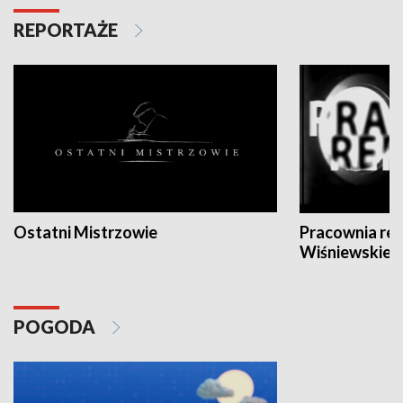
REPORTAŻE
Ostatni Mistrzowie
Pracownia re
Wiśniewskieg
POGODA