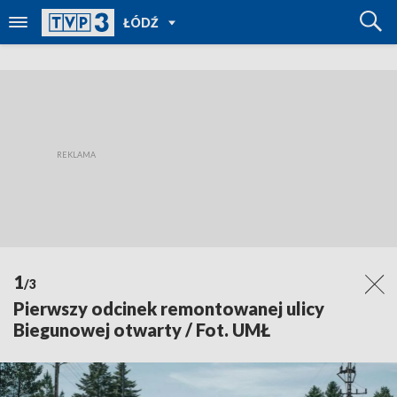
POWRÓT
ŁÓDŹ
DO
TVP
REGIONY
1
/3
Pierwszy odcinek remontowanej ulicy
Biegunowej otwarty / Fot. UMŁ