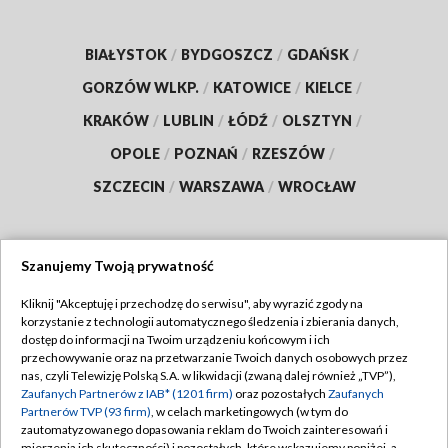
BIAŁYSTOK
/
BYDGOSZCZ
/
GDAŃSK
/
GORZÓW WLKP.
/
KATOWICE
/
KIELCE
/
KRAKÓW
/
LUBLIN
/
ŁÓDŹ
/
OLSZTYN
/
OPOLE
/
POZNAŃ
/
RZESZÓW
/
SZCZECIN
/
WARSZAWA
/
WROCŁAW
Szanujemy Twoją prywatność
Dołącz do nas:
Kliknij "Akceptuję i przechodzę do serwisu", aby wyrazić zgody na
korzystanie z technologii automatycznego śledzenia i zbierania danych,
TVP
dostęp do informacji na Twoim urządzeniu końcowym i ich
Abonament TVP
przechowywanie oraz na przetwarzanie Twoich danych osobowych przez
Regulamin TVP
nas, czyli Telewizję Polską S.A. w likwidacji (zwaną dalej również „TVP”),
Emisja w TVP
Polityka prywatności
Zaufanych Partnerów z IAB* (1201 firm)
oraz pozostałych
Zaufanych
Partnerów TVP (93 firm)
, w celach marketingowych (w tym do
Centrum informacji TVP
Moje zgody
zautomatyzowanego dopasowania reklam do Twoich zainteresowań i
mierzenia ich skuteczności) i pozostałych, które wskazujemy poniżej, a