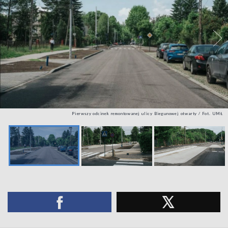
Pierwszy odcinek remontowanej ulicy Biegunowej otwarty / Fot. UMŁ