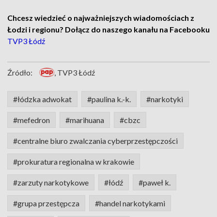
Chcesz wiedzieć o najważniejszych wiadomościach z
Łodzi i regionu? Dołącz do naszego kanału na Facebooku
TVP3 Łódź
Źródło:
, TVP3 Łódź
#łódzka adwokat
#paulina k.-k.
#narkotyki
#mefedron
#marihuana
#cbzc
#centralne biuro zwalczania cyberprzestępczości
#prokuratura regionalna w krakowie
#zarzuty narkotykowe
#łódź
#paweł k.
#grupa przestępcza
#handel narkotykami