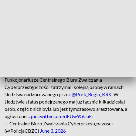
Zatrzymana kobieta jest żoną byłego adwokata Pawła K.,
znanego ze sprawy tragicznego wypadku drogowego z 2021
roku. Mężczyzna obecnie odbywa karę pozbawienia
wolności, a równolegle jest objęty śledztwem dotyczącym
przestępstw narkotykowych.
Prokuratura, powołując się na dobro postępowania, nie
ujawnia obecnie dodatkowych szczegółów sprawy.
Funkcjonariusze Centralnego Biura Zwalczania
Cyberprzestępczości zatrzymali kolejną osobę w ramach
śledztwa nadzorowanego przez
@Prok_Regio_KRK
. W
śledztwie status podejrzanego ma już łącznie kilkadziesiąt
osób, część z nich była lub jest tymczasowo aresztowana, a
ogłoszone…
pic.twitter.com/dFUw9GCuFr
— Centralne Biuro Zwalczania Cyberprzestępczości
(@PolicjaCBZC)
June 3, 2026