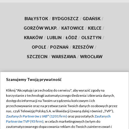
BIAŁYSTOK
/
BYDGOSZCZ
/
GDAŃSK
/
GORZÓW WLKP.
/
KATOWICE
/
KIELCE
/
KRAKÓW
/
LUBLIN
/
ŁÓDŹ
/
OLSZTYN
/
OPOLE
/
POZNAŃ
/
RZESZÓW
/
SZCZECIN
/
WARSZAWA
/
WROCŁAW
Szanujemy Twoją prywatność
Dołącz do nas:
Kliknij "Akceptuję i przechodzę do serwisu", aby wyrazić zgody na
korzystanie z technologii automatycznego śledzenia i zbierania danych,
TVP
dostęp do informacji na Twoim urządzeniu końcowym i ich
Abonament TVP
przechowywanie oraz na przetwarzanie Twoich danych osobowych przez
Regulamin TVP
nas, czyli Telewizję Polską S.A. w likwidacji (zwaną dalej również „TVP”),
Emisja w TVP
Polityka prywatności
Zaufanych Partnerów z IAB* (1201 firm)
oraz pozostałych
Zaufanych
Partnerów TVP (93 firm)
, w celach marketingowych (w tym do
Centrum informacji TVP
Moje zgody
zautomatyzowanego dopasowania reklam do Twoich zainteresowań i