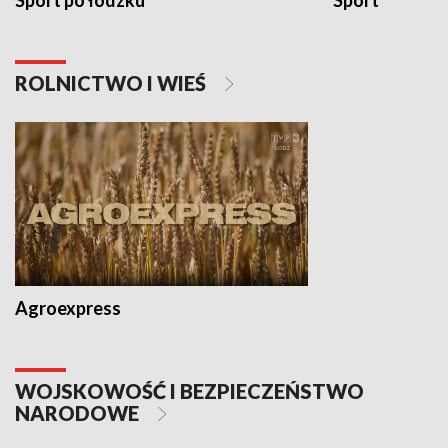
Sport po łódzku
Sport
ROLNICTWO I WIEŚ
Agroexpress
WOJSKOWOŚĆ I BEZPIECZEŃSTWO
NARODOWE