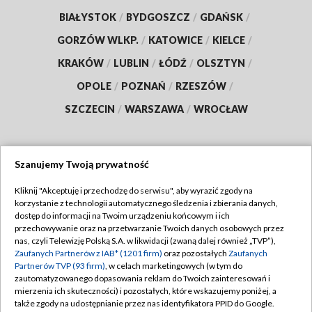
BIAŁYSTOK
/
BYDGOSZCZ
/
GDAŃSK
/
GORZÓW WLKP.
/
KATOWICE
/
KIELCE
/
KRAKÓW
/
LUBLIN
/
ŁÓDŹ
/
OLSZTYN
/
OPOLE
/
POZNAŃ
/
RZESZÓW
/
SZCZECIN
/
WARSZAWA
/
WROCŁAW
Szanujemy Twoją prywatność
Dołącz do nas:
Kliknij "Akceptuję i przechodzę do serwisu", aby wyrazić zgody na
korzystanie z technologii automatycznego śledzenia i zbierania danych,
TVP
dostęp do informacji na Twoim urządzeniu końcowym i ich
Abonament TVP
przechowywanie oraz na przetwarzanie Twoich danych osobowych przez
Regulamin TVP
nas, czyli Telewizję Polską S.A. w likwidacji (zwaną dalej również „TVP”),
Emisja w TVP
Zaufanych Partnerów z IAB* (1201 firm)
oraz pozostałych
Zaufanych
Polityka prywatności
Partnerów TVP (93 firm)
, w celach marketingowych (w tym do
Centrum informacji TVP
Moje zgody
zautomatyzowanego dopasowania reklam do Twoich zainteresowań i
mierzenia ich skuteczności) i pozostałych, które wskazujemy poniżej, a
Naziemna Telewizja Cyfrowa
Pomoc
także zgody na udostępnianie przez nas identyfikatora PPID do Google.