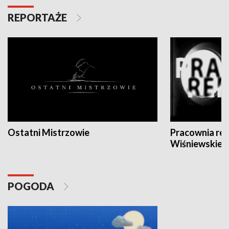
REPORTAŻE
Ostatni Mistrzowie
Pracownia re
Wiśniewskieg
POGODA