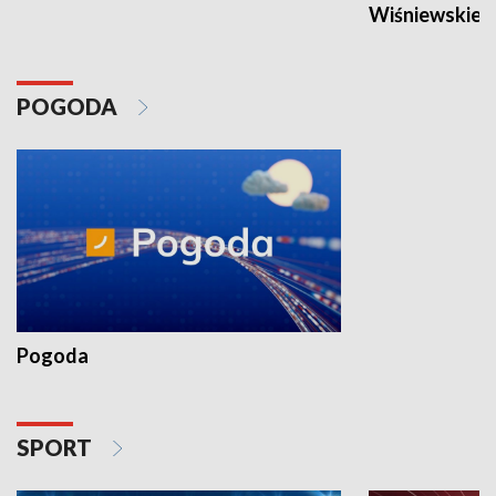
Wiśniewskieg
POGODA
Pogoda
SPORT