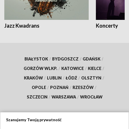
Jazz Kwadrans
Koncerty
BIAŁYSTOK
/
BYDGOSZCZ
/
GDAŃSK
/
GORZÓW WLKP.
/
KATOWICE
/
KIELCE
/
KRAKÓW
/
LUBLIN
/
ŁÓDŹ
/
OLSZTYN
/
OPOLE
/
POZNAŃ
/
RZESZÓW
/
SZCZECIN
/
WARSZAWA
/
WROCŁAW
Szanujemy Twoją prywatność
Dołącz do nas: