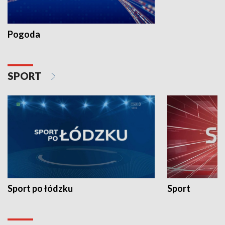
Pogoda
SPORT
Sport po łódzku
Sport