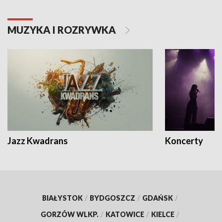
MUZYKA I ROZRYWKA
Jazz Kwadrans
Koncerty
BIAŁYSTOK
/
BYDGOSZCZ
/
GDAŃSK
/
GORZÓW WLKP.
/
KATOWICE
/
KIELCE
/