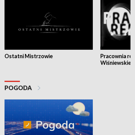
Ostatni Mistrzowie
Pracownia re
Wiśniewskieg
POGODA