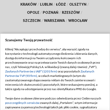
KRAKÓW
/
LUBLIN
/
ŁÓDŹ
/
OLSZTYN
/
OPOLE
/
POZNAŃ
/
RZESZÓW
/
SZCZECIN
/
WARSZAWA
/
WROCŁAW
Szanujemy Twoją prywatność
Dołącz do nas:
Kliknij "Akceptuję i przechodzę do serwisu", aby wyrazić zgody na
korzystanie z technologii automatycznego śledzenia i zbierania danych,
TVP
dostęp do informacji na Twoim urządzeniu końcowym i ich
Abonament TVP
przechowywanie oraz na przetwarzanie Twoich danych osobowych przez
Regulamin TVP
nas, czyli Telewizję Polską S.A. w likwidacji (zwaną dalej również „TVP”),
Emisja w TVP
Zaufanych Partnerów z IAB* (1201 firm)
oraz pozostałych
Zaufanych
Polityka prywatności
Partnerów TVP (93 firm)
, w celach marketingowych (w tym do
Centrum informacji TVP
Moje zgody
zautomatyzowanego dopasowania reklam do Twoich zainteresowań i
mierzenia ich skuteczności) i pozostałych, które wskazujemy poniżej, a
Naziemna Telewizja Cyfrowa
Pomoc
także zgody na udostępnianie przez nas identyfikatora PPID do Google.
Sklep TVP
Biuro reklamy
Twoje dane osobowe zbierane podczas odwiedzania przez Ciebie naszych
Rada Programowa
poszczególnych serwisów
zwanych dalej „Portalem”, w tym informacje
Kontakt
zapisywane za pomocą technologii takich jak: pliki cookie, sygnalizatory
System NOS