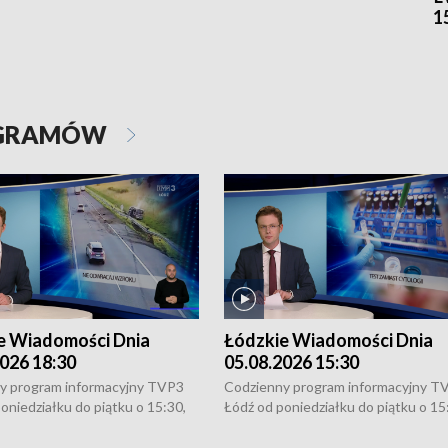
1
OGRAMÓW
e Wiadomości Dnia
Łódzkie Wiadomości Dnia
026 18:30
05.08.2026 15:30
y program informacyjny TVP3
Codzienny program informacyjny T
oniedziałku do piątku o 15:30,
Łódź od poniedziałku do piątku o 15
:30 i 21:30. W weekendy o
16:30, 18:30 i 21:30. W weekendy o
1:30.
18:30 i 21:30.