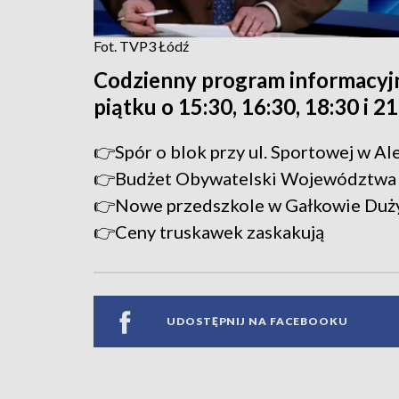
Fot. TVP3 Łódź
Codzienny program informacyj
piątku o 15:30, 16:30, 18:30 i 2
👉Spór o blok przy ul. Sportowej w A
👉Budżet Obywatelski Województwa
👉Nowe przedszkole w Gałkowie Du
👉Ceny truskawek zaskakują
UDOSTĘPNIJ NA FACEBOOKU