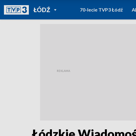
POWRÓT DO
ŁÓDŹ
70-lecie TVP3 Łódź
A
TVP REGIONY
Łódzkie Wiadomośc