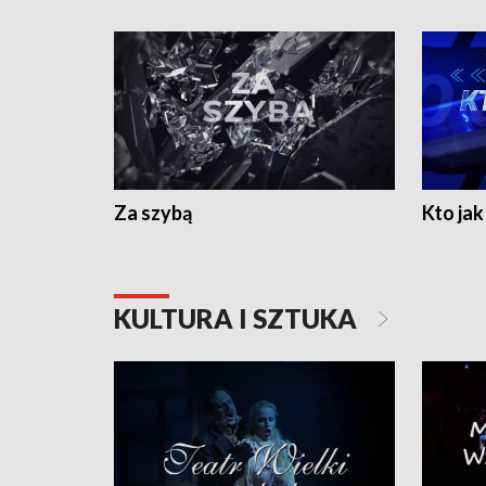
Za szybą
Kto jak 
KULTURA I SZTUKA