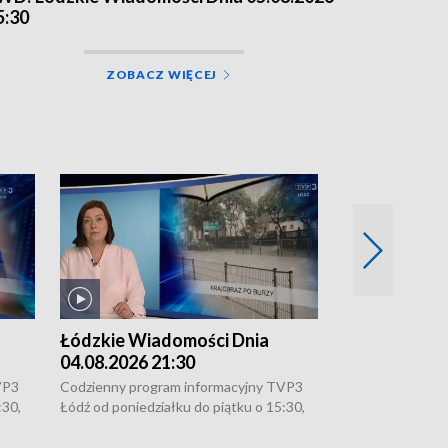
5:30
ZOBACZ WIĘCEJ
Łódzkie Wiadomości Dnia
Łódzkie Wia
04.08.2026 21:30
04.08.2026 1
VP3
Codzienny program informacyjny TVP3
Codzienny progr
:30,
Łódź od poniedziałku do piątku o 15:30,
Łódź od poniedzi
16:30, 18:30 i 21:30. W weekendy o
16:30, 18:30 i 2
18:30 i 21:30.
18:30 i 21:30.