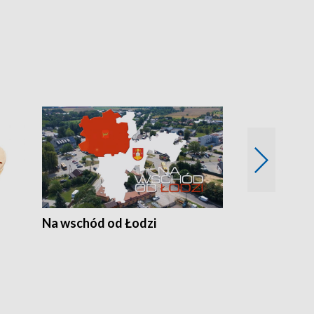
Na wschód od Łodzi
Zimowe szal
Polski