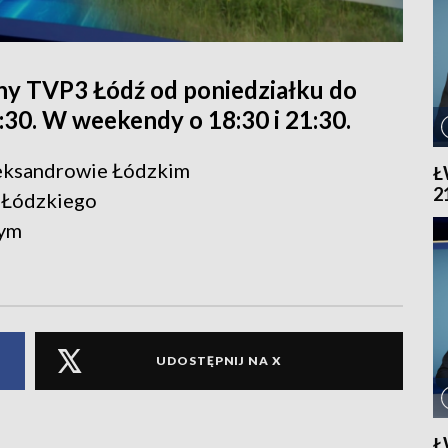
ny TVP3 Łódź od poniedziałku do
1:30. W weekendy o 18:30 i 21:30.
leksandrowie Łódzkim
Ł
2
 Łódzkiego
żym
UDOSTĘPNIJ NA X
Ł