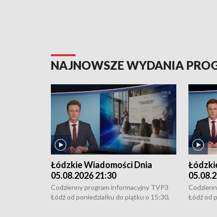
NAJNOWSZE WYDANIA PR
Łódzkie Wiadomości Dnia
Łódzki
05.08.2026 21:30
05.08.2
Codzienny program informacyjny TVP3
Codzienn
Łódź od poniedziałku do piątku o 15:30,
Łódź od p
16:30, 18:30 i 21:30. W weekendy o
16:30, 18
18:30 i 21:30.
18:30 i 2