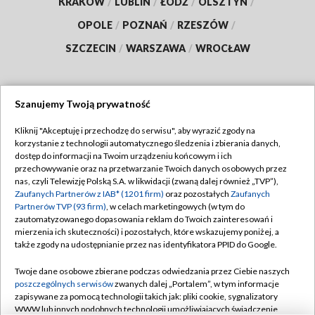
KRAKÓW
/
LUBLIN
/
ŁÓDŹ
/
OLSZTYN
/
OPOLE
/
POZNAŃ
/
RZESZÓW
/
SZCZECIN
/
WARSZAWA
/
WROCŁAW
Szanujemy Twoją prywatność
Dołącz do nas:
Kliknij "Akceptuję i przechodzę do serwisu", aby wyrazić zgody na
korzystanie z technologii automatycznego śledzenia i zbierania danych,
TVP
dostęp do informacji na Twoim urządzeniu końcowym i ich
Abonament TVP
przechowywanie oraz na przetwarzanie Twoich danych osobowych przez
Regulamin TVP
nas, czyli Telewizję Polską S.A. w likwidacji (zwaną dalej również „TVP”),
Emisja w TVP
Polityka prywatności
Zaufanych Partnerów z IAB* (1201 firm)
oraz pozostałych
Zaufanych
Partnerów TVP (93 firm)
, w celach marketingowych (w tym do
Centrum informacji TVP
Moje zgody
zautomatyzowanego dopasowania reklam do Twoich zainteresowań i
mierzenia ich skuteczności) i pozostałych, które wskazujemy poniżej, a
Naziemna Telewizja Cyfrowa
Pomoc
także zgody na udostępnianie przez nas identyfikatora PPID do Google.
Sklep TVP
Biuro reklamy
Twoje dane osobowe zbierane podczas odwiedzania przez Ciebie naszych
Rada Programowa
Kontakt
poszczególnych serwisów
zwanych dalej „Portalem”, w tym informacje
zapisywane za pomocą technologii takich jak: pliki cookie, sygnalizatory
System NOS
WWW lub innych podobnych technologii umożliwiających świadczenie