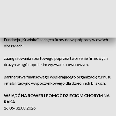
spotkań i wyjazdów terapeutycznych, w tym turnusu
rehabilitacyjno-wypoczynkowego „Wakacje z dala od
szpitala” dla chorych dzieci, ich rodzeństwa i rodziców w
Arboretum SGGW w Rogowie.
Fundacja „Krwinka” zachęca firmy do
współpracy w dwóch
obszarach:
zaangażowania sportowego poprzez tworzenie firmowych
drużyn w ogólnopolskim wyzwaniu rowerowym,
partnerstwa finansowego wspierającego organizację turnusu
rehabilitacyjno-wypoczynkowego dla dzieci i ich bliskich.
WSIĄDŹ NA ROWER I POMOŻ DZIECIOM CHORYM NA
RAKA
16.06-31.08.2026