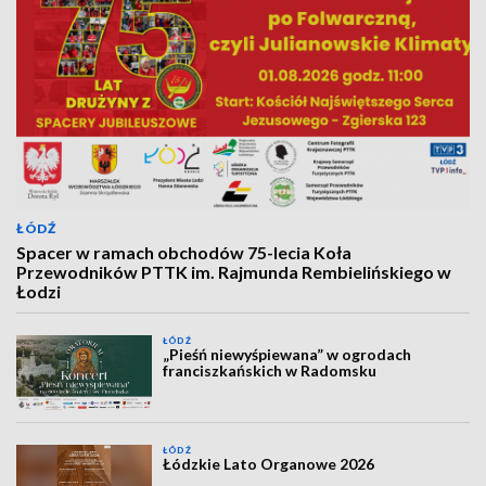
ŁÓDŹ
Spacer w ramach obchodów 75-lecia Koła
Przewodników PTTK im. Rajmunda Rembielińskiego w
Łodzi
ŁÓDŹ
„Pieśń niewyśpiewana” w ogrodach
franciszkańskich w Radomsku
ŁÓDŹ
Łódzkie Lato Organowe 2026