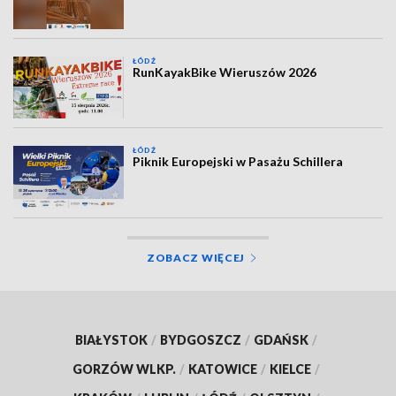
ŁÓDŹ
RunKayakBike Wieruszów 2026
ŁÓDŹ
Piknik Europejski w Pasażu Schillera
ZOBACZ WIĘCEJ
BIAŁYSTOK
/
BYDGOSZCZ
/
GDAŃSK
/
GORZÓW WLKP.
/
KATOWICE
/
KIELCE
/