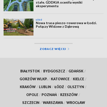
stałe. GDDKiA oceniła wyniki
eksperymentu
ŁÓDŹ
Nowa trasa pieszo-rowerowa w Łodzi.
Połączy Widzew z Dąbrową
ZOBACZ WIĘCEJ
BIAŁYSTOK
/
BYDGOSZCZ
/
GDAŃSK
/
GORZÓW WLKP.
/
KATOWICE
/
KIELCE
/
KRAKÓW
/
LUBLIN
/
ŁÓDŹ
/
OLSZTYN
/
OPOLE
/
POZNAŃ
/
RZESZÓW
/
SZCZECIN
/
WARSZAWA
/
WROCŁAW