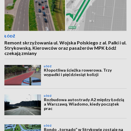
ŁÓDŹ
Remont skrzyżowania ul. Wojska Polskiego z al. Palki i ul.
Strykowską. Kierowców oraz pasażerów MPK Łódź
czekają zmiany
ŁÓDŹ
Kłopotliwa ścieżka rowerowa. Trzy
wypadki i pięćdziesiąt kolizji
ŁÓDŹ
Rozbudowa autostrady A2 między Łodzią
a Warszawą. Wiadomo, kiedy początek
prac
ŁÓDŹ
Rondo „tornado” w Strykowie zostaje na