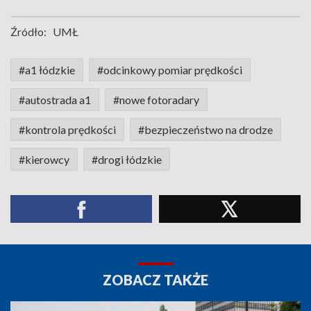
Źródło:
UMŁ
#a1 łódzkie
#odcinkowy pomiar prędkości
#autostrada a1
#nowe fotoradary
#kontrola prędkości
#bezpieczeństwo na drodze
#kierowcy
#drogi łódzkie
ZOBACZ TAKŻE