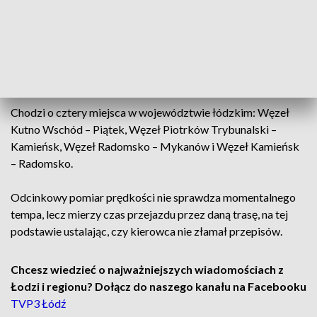
łódzkim zaczną działać cztery nowe odcinkowe
pomiary prędkości.
ZOBACZ TEŻ ->
WIELKA INWESTYCJA DROGOWA W
ŁÓDZKIEM. TAK BĘDZIE PRZEBIEGAĆ TRASA S12
Chodzi o cztery miejsca w województwie łódzkim: Węzeł
Kutno Wschód – Piątek, Węzeł Piotrków Trybunalski –
Kamieńsk, Węzeł Radomsko – Mykanów i Węzeł Kamieńsk
– Radomsko.
Odcinkowy pomiar prędkości nie sprawdza momentalnego
tempa, lecz mierzy czas przejazdu przez daną trasę, na tej
podstawie ustalając, czy kierowca nie złamał przepisów.
Chcesz wiedzieć o najważniejszych wiadomościach z
Łodzi i regionu? Dołącz do naszego kanału na Facebooku
TVP3 Łódź