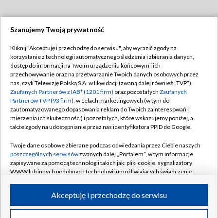
Szanujemy Twoją prywatność
Dołącz do nas:
Kliknij "Akceptuję i przechodzę do serwisu", aby wyrazić zgody na
korzystanie z technologii automatycznego śledzenia i zbierania danych,
TVP
dostęp do informacji na Twoim urządzeniu końcowym i ich
Abonament TVP
przechowywanie oraz na przetwarzanie Twoich danych osobowych przez
Regulamin TVP
nas, czyli Telewizję Polską S.A. w likwidacji (zwaną dalej również „TVP”),
Emisja w TVP
Polityka prywatności
Zaufanych Partnerów z IAB* (1201 firm)
oraz pozostałych
Zaufanych
Partnerów TVP (93 firm)
, w celach marketingowych (w tym do
Centrum informacji TVP
Moje zgody
zautomatyzowanego dopasowania reklam do Twoich zainteresowań i
mierzenia ich skuteczności) i pozostałych, które wskazujemy poniżej, a
Naziemna Telewizja Cyfrowa
Pomoc
także zgody na udostępnianie przez nas identyfikatora PPID do Google.
Sklep TVP
Biuro reklamy
Twoje dane osobowe zbierane podczas odwiedzania przez Ciebie naszych
Rada Programowa
Kontakt
poszczególnych serwisów
zwanych dalej „Portalem”, w tym informacje
zapisywane za pomocą technologii takich jak: pliki cookie, sygnalizatory
System NOS
WWW lub innych podobnych technologii umożliwiających świadczenie
dopasowanych i bezpiecznych usług, personalizację treści oraz reklam,
Informacje o nadawcy
Kanały
udostępnianie funkcji mediów społecznościowych oraz analizowanie
Akceptuję i przechodzę do serwisu
ruchu w Internecie.
Program dla prasy
©2026 Telewizja Polska S.A. w likwidacji
Biuro Reklamy
Twoje dane osobowe zbierane podczas odwiedzania przez Ciebie