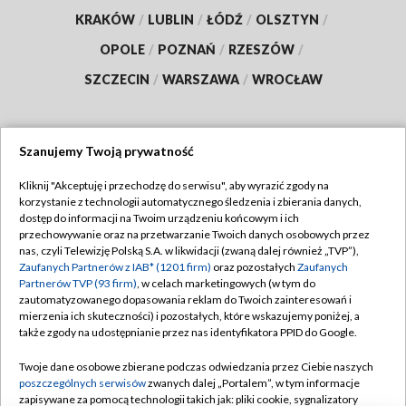
KRAKÓW
/
LUBLIN
/
ŁÓDŹ
/
OLSZTYN
/
OPOLE
/
POZNAŃ
/
RZESZÓW
/
SZCZECIN
/
WARSZAWA
/
WROCŁAW
Szanujemy Twoją prywatność
Dołącz do nas:
Kliknij "Akceptuję i przechodzę do serwisu", aby wyrazić zgody na
korzystanie z technologii automatycznego śledzenia i zbierania danych,
TVP
dostęp do informacji na Twoim urządzeniu końcowym i ich
Abonament TVP
przechowywanie oraz na przetwarzanie Twoich danych osobowych przez
Regulamin TVP
nas, czyli Telewizję Polską S.A. w likwidacji (zwaną dalej również „TVP”),
Emisja w TVP
Zaufanych Partnerów z IAB* (1201 firm)
oraz pozostałych
Zaufanych
Polityka prywatności
Partnerów TVP (93 firm)
, w celach marketingowych (w tym do
Centrum informacji TVP
Moje zgody
zautomatyzowanego dopasowania reklam do Twoich zainteresowań i
mierzenia ich skuteczności) i pozostałych, które wskazujemy poniżej, a
Naziemna Telewizja Cyfrowa
Pomoc
także zgody na udostępnianie przez nas identyfikatora PPID do Google.
Sklep TVP
Biuro reklamy
Twoje dane osobowe zbierane podczas odwiedzania przez Ciebie naszych
Rada Programowa
poszczególnych serwisów
zwanych dalej „Portalem”, w tym informacje
Kontakt
zapisywane za pomocą technologii takich jak: pliki cookie, sygnalizatory