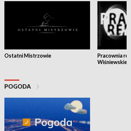
Ostatni Mistrzowie
Pracownia re
Wiśniewskieg
POGODA