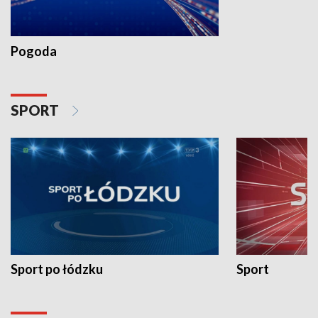
Pogoda
SPORT
Sport po łódzku
Sport