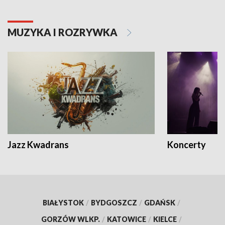
MUZYKA I ROZRYWKA
Jazz Kwadrans
Koncerty
BIAŁYSTOK
/
BYDGOSZCZ
/
GDAŃSK
/
GORZÓW WLKP.
/
KATOWICE
/
KIELCE
/