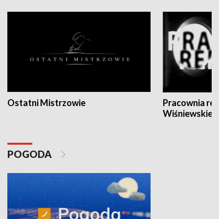
Ostatni Mistrzowie
Pracownia re
Wiśniewskieg
POGODA