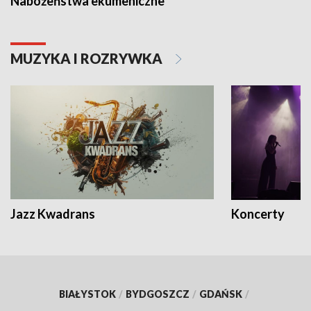
Nabożeństwa ekumeniczne
MUZYKA I ROZRYWKA
Jazz Kwadrans
Koncerty
BIAŁYSTOK
/
BYDGOSZCZ
/
GDAŃSK
/