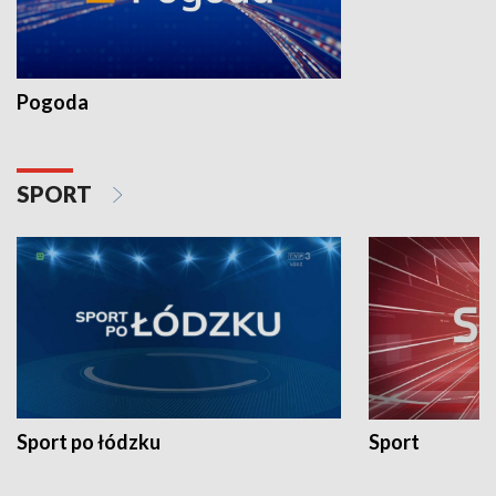
Pogoda
SPORT
Sport po łódzku
Sport