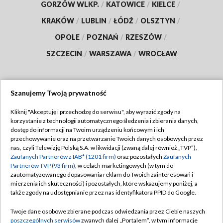
GORZÓW WLKP.
/
KATOWICE
/
KIELCE
/
KRAKÓW
/
LUBLIN
/
ŁÓDŹ
/
OLSZTYN
/
OPOLE
/
POZNAŃ
/
RZESZÓW
/
SZCZECIN
/
WARSZAWA
/
WROCŁAW
Szanujemy Twoją prywatność
Dołącz do nas:
Kliknij "Akceptuję i przechodzę do serwisu", aby wyrazić zgody na
korzystanie z technologii automatycznego śledzenia i zbierania danych,
TVP
dostęp do informacji na Twoim urządzeniu końcowym i ich
Abonament TVP
przechowywanie oraz na przetwarzanie Twoich danych osobowych przez
Regulamin TVP
nas, czyli Telewizję Polską S.A. w likwidacji (zwaną dalej również „TVP”),
Emisja w TVP
Zaufanych Partnerów z IAB* (1201 firm)
oraz pozostałych
Zaufanych
Polityka prywatności
Partnerów TVP (93 firm)
, w celach marketingowych (w tym do
Centrum informacji TVP
Moje zgody
zautomatyzowanego dopasowania reklam do Twoich zainteresowań i
mierzenia ich skuteczności) i pozostałych, które wskazujemy poniżej, a
Naziemna Telewizja Cyfrowa
Pomoc
także zgody na udostępnianie przez nas identyfikatora PPID do Google.
Sklep TVP
Biuro reklamy
Twoje dane osobowe zbierane podczas odwiedzania przez Ciebie naszych
Rada Programowa
poszczególnych serwisów
zwanych dalej „Portalem”, w tym informacje
Kontakt