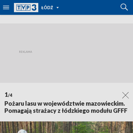
POWRÓT
ŁÓDŹ
DO
TVP
REGIONY
1
/4
Pożaru lasu w województwie mazowieckim.
Pomagają strażacy z łódzkiego modułu GFFF