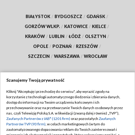
BIAŁYSTOK
/
BYDGOSZCZ
/
GDAŃSK
/
GORZÓW WLKP.
/
KATOWICE
/
KIELCE
/
KRAKÓW
/
LUBLIN
/
ŁÓDŹ
/
OLSZTYN
/
OPOLE
/
POZNAŃ
/
RZESZÓW
/
SZCZECIN
/
WARSZAWA
/
WROCŁAW
Szanujemy Twoją prywatność
Dołącz do nas:
Kliknij "Akceptuję i przechodzę do serwisu", aby wyrazić zgody na
korzystanie z technologii automatycznego śledzenia i zbierania danych,
TVP
dostęp do informacji na Twoim urządzeniu końcowym i ich
Abonament TVP
przechowywanie oraz na przetwarzanie Twoich danych osobowych przez
Regulamin TVP
nas, czyli Telewizję Polską S.A. w likwidacji (zwaną dalej również „TVP”),
Emisja w TVP
Polityka prywatności
Zaufanych Partnerów z IAB* (1201 firm)
oraz pozostałych
Zaufanych
Partnerów TVP (93 firm)
, w celach marketingowych (w tym do
Centrum informacji TVP
Moje zgody
zautomatyzowanego dopasowania reklam do Twoich zainteresowań i
mierzenia ich skuteczności) i pozostałych, które wskazujemy poniżej, a