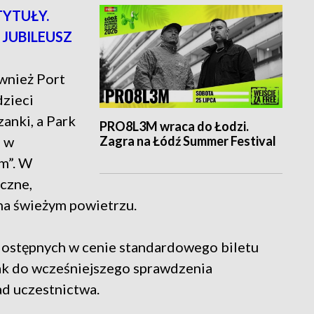
TYTUŁY.
 JUBILEUSZ
wnież Port
dzieci
anki, a Park
PRO8L3M wraca do Łodzi.
Zagra na Łódź Summer Festival
a w
m”. W
yczne,
 na świeżym powietrzu.
dostępnych w cenie standardowego biletu
ak do wcześniejszego sprawdzenia
d uczestnictwa.