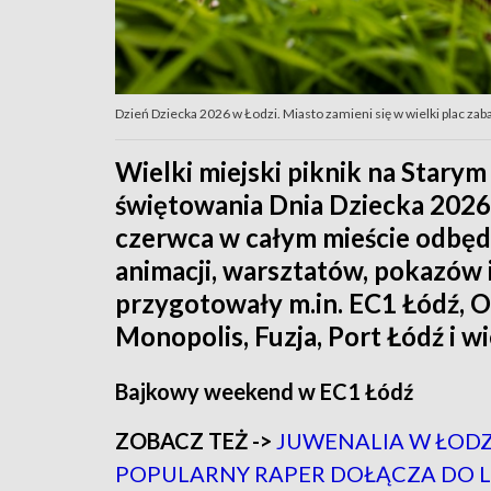
Dzień Dziecka 2026 w Łodzi. Miasto zamieni się w wielki plac za
Wielki miejski piknik na Stary
świętowania Dnia Dziecka 2026 
czerwca w całym mieście odbęd
animacji, warsztatów, pokazów 
przygotowały m.in. EC1 Łódź, O
Monopolis, Fuzja, Port Łódź i wi
Bajkowy weekend w EC1 Łódź
ZOBACZ TEŻ ->
JUWENALIA W ŁODZI
POPULARNY RAPER DOŁĄCZA DO L