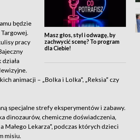
ramu będzie
 Targowej.
Masz głos, styl i odwagę, by
zachwycić scenę? To program
ulisy pracy
dla Ciebie!
„Bajeczny
 działa
lewizyjne.
ch animacji – „Bolka i Lolka”, „Reksia” czy
ną specjalne strefy eksperymentów i zabawy.
ka dinozaurów, chemiczne doświadczenia,
a Małego Lekarza”, podczas których dzieci
m misiu.