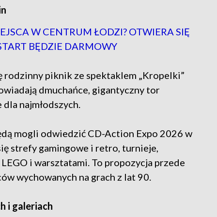
in
EJSCA W CENTRUM ŁODZI? OTWIERA SIĘ
START BĘDZIE DARMOWY
 rodzinny piknik ze spektaklem „Kropelki”
owiadają dmuchańce, gigantyczny tor
 dla najmłodszych.
będą mogli odwiedzić CD-Action Expo 2026 w
ię strefy gamingowe i retro, turnieje,
z LEGO i warsztatami. To propozycja przede
iców wychowanych na grach z lat 90.
 i galeriach