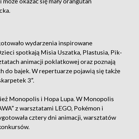
ji może okazać się mały orangutan
cka.
gotowało wydarzenia inspirowane
ieci spotkają Misia Uszatka, Plastusia, Pik-
ztatach animacji poklatkowej oraz poznają
 do bajek. W repertuarze pojawią się także
karpetek 3”.
ież Monopolis i Hopa Lupa. W Monopolis
AWA” z warsztatami LEGO, Pokémon i
ygotowała cztery dni animacji, warsztatów
 konkursów.