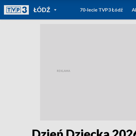
POWRÓT DO
ŁÓDŹ
70-lecie TVP3 Łódź
A
TVP REGIONY
Dzień Dziecka 2026