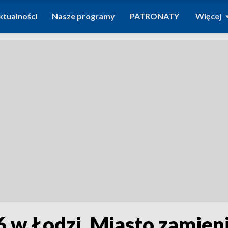
ktualności
Nasze programy
PATRONATY
Więcej
 w Łodzi. Miasto zamieni 