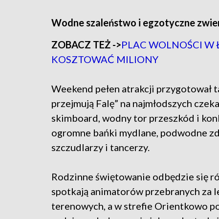
Wodne szaleństwo i egzotyczne zwie
ZOBACZ TEŻ ->
PLAC WOLNOŚCI W 
KOSZTOWAĆ MILIONY
Weekend pełen atrakcji przygotował t
przejmują Falę” na najmłodszych czekać
skimboard, wodny tor przeszkód i konk
ogromne bańki mydlane, podwodne zdj
szczudlarzy i tancerzy.
Rodzinne świętowanie odbędzie się ró
spotkają animatorów przebranych za l
terenowych, a w strefie Orientkowo po