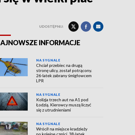
UDOSTĘPNIJ:
AJNOWSZE INFORMACJE
NA SYGNALE
Chciał przebiec na drugą
stronę ulicy, został potrącony.
26-latek zabrany śmigłowcem
LPR
NA SYGNALE
Kolizja trzech aut na A1 pod
Łodzią. Kierowcy muszą liczyć
się z utrudnieniami
NA SYGNALE
Wrócił na miejsce kradzieży
po kolejne części. 38-latek