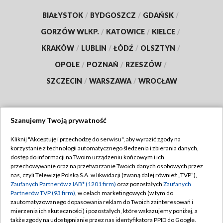
BIAŁYSTOK
/
BYDGOSZCZ
/
GDAŃSK
/
GORZÓW WLKP.
/
KATOWICE
/
KIELCE
/
KRAKÓW
/
LUBLIN
/
ŁÓDŹ
/
OLSZTYN
/
OPOLE
/
POZNAŃ
/
RZESZÓW
/
SZCZECIN
/
WARSZAWA
/
WROCŁAW
Szanujemy Twoją prywatność
Dołącz do nas:
Kliknij "Akceptuję i przechodzę do serwisu", aby wyrazić zgody na
korzystanie z technologii automatycznego śledzenia i zbierania danych,
TVP
dostęp do informacji na Twoim urządzeniu końcowym i ich
Abonament TVP
przechowywanie oraz na przetwarzanie Twoich danych osobowych przez
Regulamin TVP
nas, czyli Telewizję Polską S.A. w likwidacji (zwaną dalej również „TVP”),
Emisja w TVP
Polityka prywatności
Zaufanych Partnerów z IAB* (1201 firm)
oraz pozostałych
Zaufanych
Partnerów TVP (93 firm)
, w celach marketingowych (w tym do
Centrum informacji TVP
Moje zgody
zautomatyzowanego dopasowania reklam do Twoich zainteresowań i
mierzenia ich skuteczności) i pozostałych, które wskazujemy poniżej, a
Naziemna Telewizja Cyfrowa
Pomoc
także zgody na udostępnianie przez nas identyfikatora PPID do Google.