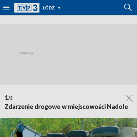
POWRÓT
ŁÓDŹ
DO
TVP
REGIONY
1
/3
Zdarzenie drogowe w miejscowości Nadole