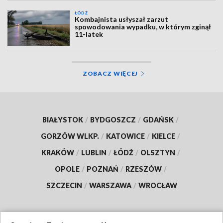
ŁÓDŹ
Kombajnista usłyszał zarzut
spowodowania wypadku, w którym zginął
11-latek
ZOBACZ WIĘCEJ
BIAŁYSTOK
/
BYDGOSZCZ
/
GDAŃSK
/
GORZÓW WLKP.
/
KATOWICE
/
KIELCE
/
KRAKÓW
/
LUBLIN
/
ŁÓDŹ
/
OLSZTYN
/
OPOLE
/
POZNAŃ
/
RZESZÓW
/
SZCZECIN
/
WARSZAWA
/
WROCŁAW