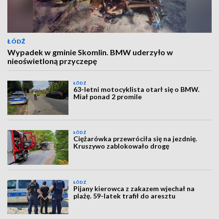
ŁÓDŹ
Wypadek w gminie Skomlin. BMW uderzyło w
nieoświetloną przyczepę
ŁÓDŹ
63-letni motocyklista otarł się o BMW.
Miał ponad 2 promile
ŁÓDŹ
Ciężarówka przewróciła się na jezdnię.
Kruszywo zablokowało drogę
ŁÓDŹ
Pijany kierowca z zakazem wjechał na
plażę. 59-latek trafił do aresztu