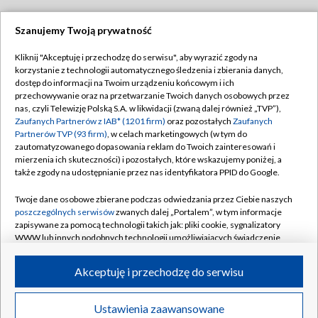
Szanujemy Twoją prywatność
Dołącz do nas:
Kliknij "Akceptuję i przechodzę do serwisu", aby wyrazić zgody na
korzystanie z technologii automatycznego śledzenia i zbierania danych,
TVP
dostęp do informacji na Twoim urządzeniu końcowym i ich
Abonament TVP
przechowywanie oraz na przetwarzanie Twoich danych osobowych przez
Regulamin TVP
nas, czyli Telewizję Polską S.A. w likwidacji (zwaną dalej również „TVP”),
Emisja w TVP
Zaufanych Partnerów z IAB* (1201 firm)
oraz pozostałych
Zaufanych
Polityka prywatności
Partnerów TVP (93 firm)
, w celach marketingowych (w tym do
Centrum informacji TVP
Moje zgody
zautomatyzowanego dopasowania reklam do Twoich zainteresowań i
mierzenia ich skuteczności) i pozostałych, które wskazujemy poniżej, a
Naziemna Telewizja Cyfrowa
Pomoc
także zgody na udostępnianie przez nas identyfikatora PPID do Google.
Sklep TVP
Biuro reklamy
Twoje dane osobowe zbierane podczas odwiedzania przez Ciebie naszych
Rada Programowa
poszczególnych serwisów
zwanych dalej „Portalem”, w tym informacje
Kontakt
zapisywane za pomocą technologii takich jak: pliki cookie, sygnalizatory
System NOS
WWW lub innych podobnych technologii umożliwiających świadczenie
dopasowanych i bezpiecznych usług, personalizację treści oraz reklam,
Informacje o nadawcy
Kanały
udostępnianie funkcji mediów społecznościowych oraz analizowanie
Akceptuję i przechodzę do serwisu
ruchu w Internecie.
Program dla prasy
©2026 Telewizja Polska S.A. w likwidacji
Biuro Reklamy
Twoje dane osobowe zbierane podczas odwiedzania przez Ciebie
Ustawienia zaawansowane
poszczególnych serwisów
na Portalu, takie jak adresy IP, identyfikatory