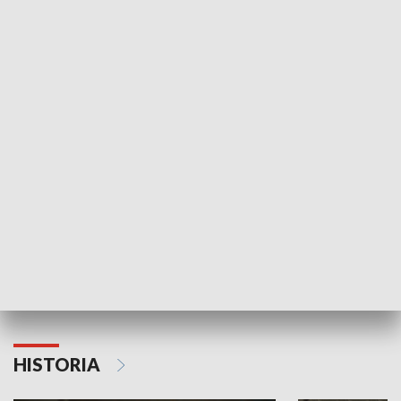
Idź się zbadaj
Nie poddaję si
GOSPODARKA
Strefa biznesu
HISTORIA