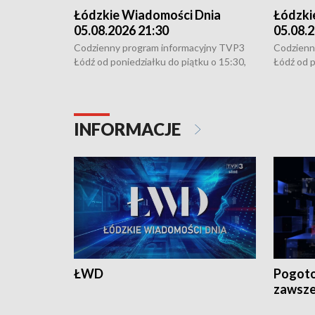
Łódzkie Wiadomości Dnia
Łódzki
05.08.2026 21:30
05.08.2
Codzienny program informacyjny TVP3
Codzienn
Łódź od poniedziałku do piątku o 15:30,
Łódź od p
16:30, 18:30 i 21:30. W weekendy o
16:30, 18
18:30 i 21:30.
18:30 i 2
INFORMACJE
ŁWD
Pogoto
zawsze