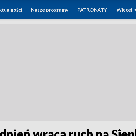
ktualności
Nasze programy
PATRONATY
Więcej
dnień wraca ruch na Sienk