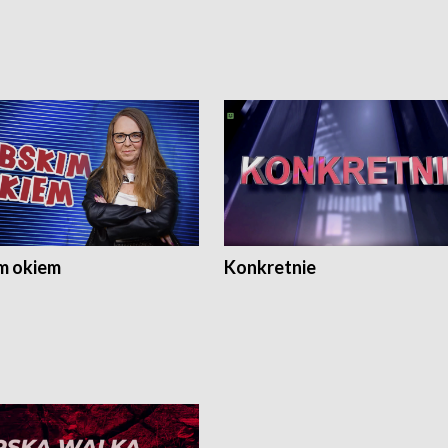
m okiem
Konkretnie