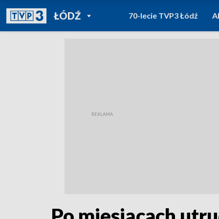
POWRÓT DO
ŁÓDŹ
70-lecie TVP3 Łódź
A
TVP REGIONY
Po miesiącach utru