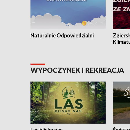
Naturalnie Odpowiedzialni
Zgiers
Klimat
WYPOCZYNEK I REKREACJA
Las blisko nas
Świat n