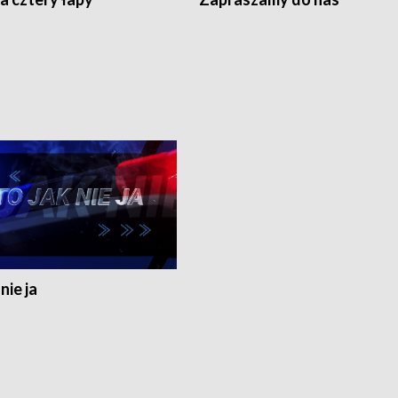
nie ja