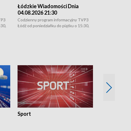
Łódzkie Wiadomości Dnia
Łódzkie Wia
04.08.2026 21:30
04.08.2026 1
VP3
Codzienny program informacyjny TVP3
Codzienny progr
:30,
Łódź od poniedziałku do piątku o 15:30,
Łódź od poniedzi
16:30, 18:30 i 21:30. W weekendy o
16:30, 18:30 i 2
18:30 i 21:30.
18:30 i 21:30.
Sport
Rozmowa Dn