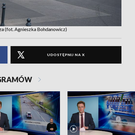
cza (fot. Agnieszka Bohdanowicz)
UDOSTĘPNIJ NA X
OGRAMÓW