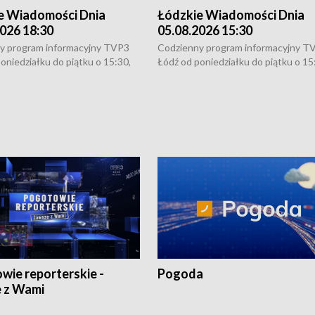
e Wiadomości Dnia
Łódzkie Wiadomości Dnia
026 18:30
05.08.2026 15:30
y program informacyjny TVP3
Codzienny program informacyjny T
oniedziałku do piątku o 15:30,
Łódź od poniedziałku do piątku o 15
:30 i 21:30. W weekendy o
16:30, 18:30 i 21:30. W weekendy o
1:30.
18:30 i 21:30.
wie reporterskie -
Pogoda
 z Wami