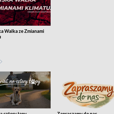
ka Walka ze Zmianami
u
a cztery łapy
Zapraszamy do nas