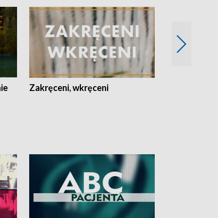
nie
Zakręceni, wkręceni
Skarby Łodzi