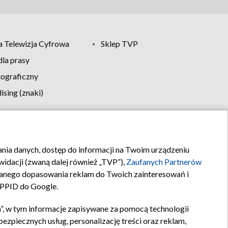
 Telewizja Cyfrowa
Sklep TVP
la prasy
tograficzny
sing (znaki)
klamy
Kontakt
rania danych, dostęp do informacji na Twoim urządzeniu
idacji (zwaną dalej również „TVP”),
Zaufanych Partnerów
anego dopasowania reklam do Twoich zainteresowań i
a PPID do Google.
”, w tym informacje zapisywane za pomocą technologii
zpiecznych usług, personalizację treści oraz reklam,