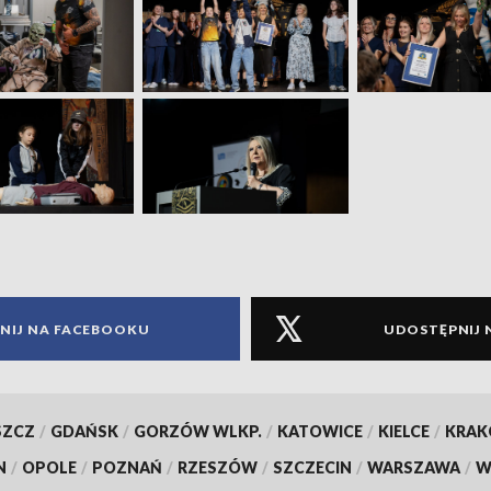
NIJ NA FACEBOOKU
UDOSTĘPNIJ 
SZCZ
/
GDAŃSK
/
GORZÓW WLKP.
/
KATOWICE
/
KIELCE
/
KRA
N
/
OPOLE
/
POZNAŃ
/
RZESZÓW
/
SZCZECIN
/
WARSZAWA
/
W