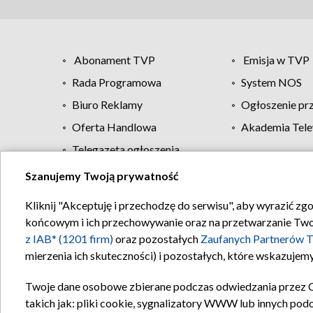
Abonament TVP
Emisja w TVP
Rada Programowa
System NOS
Biuro Reklamy
Ogłoszenie pr
Oferta Handlowa
Akademia Tele
Telegazeta ogłoszenia
Szanujemy Twoją prywatność
Regulamin TVP
Kliknij "Akceptuję i przechodzę do serwisu", aby wyrazić zg
końcowym i ich przechowywanie oraz na przetwarzanie Twoich
z IAB* (1201 firm)
oraz pozostałych
Zaufanych Partnerów T
mierzenia ich skuteczności) i pozostałych, które wskazujemy
Twoje dane osobowe zbierane podczas odwiedzania przez 
takich jak: pliki cookie, sygnalizatory WWW lub innych pod