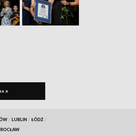
NA X
KÓW
/
LUBLIN
/
ŁÓDŹ
/
ROCŁAW