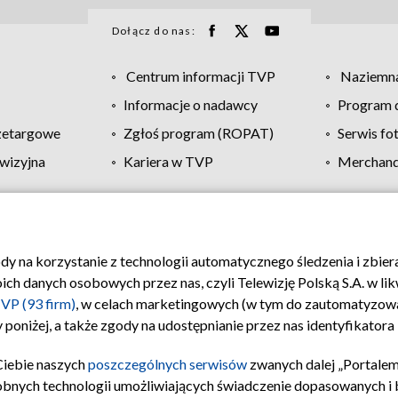
Dołącz do nas:
Centrum informacji TVP
Naziemna
Informacje o nadawcy
Program d
zetargowe
Zgłoś program (ROPAT)
Serwis fo
wizyjna
Kariera w TVP
Merchandi
Polityka prywatności
Moje zgody
Pomoc
Biuro re
ody na korzystanie z technologii automatycznego śledzenia i zbie
 danych osobowych przez nas, czyli Telewizję Polską S.A. w likw
VP (93 firm)
, w celach marketingowych (w tym do zautomatyzow
 poniżej, a także zgody na udostępnianie przez nas identyfikator
Ciebie naszych
poszczególnych serwisów
zwanych dalej „Portalem
obnych technologii umożliwiających świadczenie dopasowanych i be