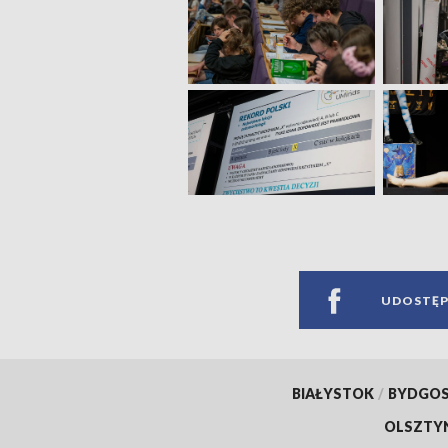
UDOSTĘP
BIAŁYSTOK
/
BYDGO
OLSZTY