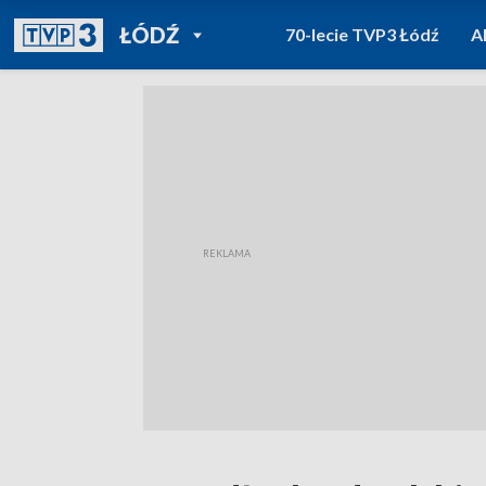
POWRÓT DO
ŁÓDŹ
70-lecie TVP3 Łódź
A
TVP REGIONY