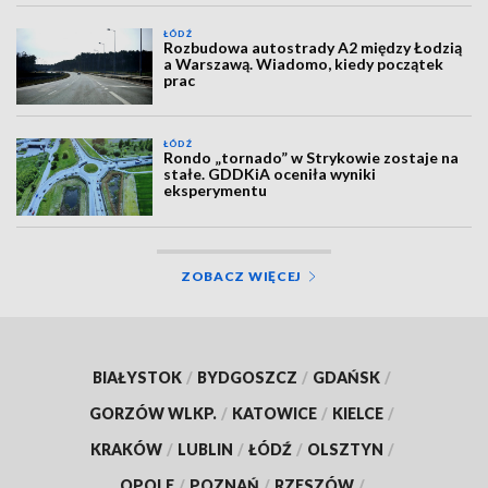
ŁÓDŹ
Rozbudowa autostrady A2 między Łodzią
a Warszawą. Wiadomo, kiedy początek
prac
ŁÓDŹ
Rondo „tornado” w Strykowie zostaje na
stałe. GDDKiA oceniła wyniki
eksperymentu
ZOBACZ WIĘCEJ
BIAŁYSTOK
/
BYDGOSZCZ
/
GDAŃSK
/
GORZÓW WLKP.
/
KATOWICE
/
KIELCE
/
KRAKÓW
/
LUBLIN
/
ŁÓDŹ
/
OLSZTYN
/
OPOLE
/
POZNAŃ
/
RZESZÓW
/