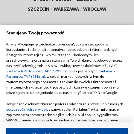
SZCZECIN
/
WARSZAWA
/
WROCŁAW
Szanujemy Twoją prywatność
Dołącz do nas:
Kliknij "Akceptuję i przechodzę do serwisu", aby wyrazić zgody na
korzystanie z technologii automatycznego śledzenia i zbierania danych,
TVP
dostęp do informacji na Twoim urządzeniu końcowym i ich
Abonament TVP
przechowywanie oraz na przetwarzanie Twoich danych osobowych przez
Regulamin TVP
nas, czyli Telewizję Polską S.A. w likwidacji (zwaną dalej również „TVP”),
Emisja w TVP
Polityka prywatności
Zaufanych Partnerów z IAB* (1201 firm)
oraz pozostałych
Zaufanych
Partnerów TVP (93 firm)
, w celach marketingowych (w tym do
Centrum informacji TVP
Moje zgody
zautomatyzowanego dopasowania reklam do Twoich zainteresowań i
mierzenia ich skuteczności) i pozostałych, które wskazujemy poniżej, a
Naziemna Telewizja Cyfrowa
Pomoc
także zgody na udostępnianie przez nas identyfikatora PPID do Google.
Sklep TVP
Biuro reklamy
Twoje dane osobowe zbierane podczas odwiedzania przez Ciebie naszych
Rada Programowa
Kontakt
poszczególnych serwisów
zwanych dalej „Portalem”, w tym informacje
zapisywane za pomocą technologii takich jak: pliki cookie, sygnalizatory
System NOS
WWW lub innych podobnych technologii umożliwiających świadczenie
dopasowanych i bezpiecznych usług, personalizację treści oraz reklam,
Informacje o nadawcy
Kanały
udostępnianie funkcji mediów społecznościowych oraz analizowanie