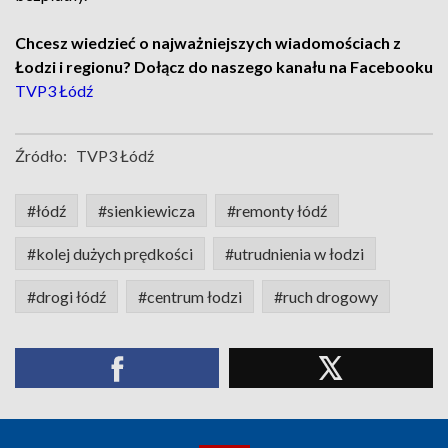
Chcesz wiedzieć o najważniejszych wiadomościach z
Łodzi i regionu? Dołącz do naszego kanału na Facebooku
TVP3 Łódź
Źródło:
TVP3 Łódź
#łódź
#sienkiewicza
#remonty łódź
#kolej dużych prędkości
#utrudnienia w łodzi
#drogi łódź
#centrum łodzi
#ruch drogowy