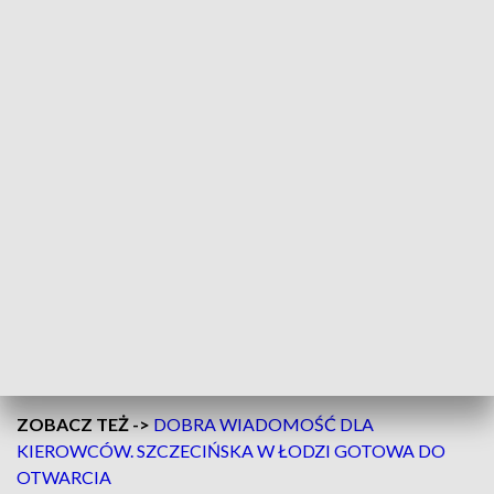
uprzątnął ulicę, a łódzki Zarząd Dróg i Transportu odebrał
drogę.
Otwarcie planowane jest w nocy z 29 na
30 maja. Będzie obowiązywał ruch
jednokierunkowy. Zostanie również
otwarty ruch pieszy, dostępny będzie
jeden chodnik
– informuje Agnieszka Stefańska-Krasowska
rzecznik Port Polska.
Przejazd będzie możliwy od ul. Narutowicza w kierunku al.
Piłsudskiego.
ZOBACZ TEŻ ->
DOBRA WIADOMOŚĆ DLA
KIEROWCÓW. SZCZECIŃSKA W ŁODZI GOTOWA DO
OTWARCIA