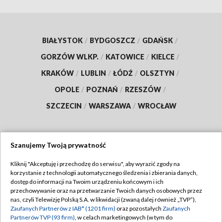
BIAŁYSTOK
/
BYDGOSZCZ
/
GDAŃSK
/
GORZÓW WLKP.
/
KATOWICE
/
KIELCE
/
KRAKÓW
/
LUBLIN
/
ŁÓDŹ
/
OLSZTYN
/
OPOLE
/
POZNAŃ
/
RZESZÓW
/
SZCZECIN
/
WARSZAWA
/
WROCŁAW
Szanujemy Twoją prywatność
Dołącz do nas:
Kliknij "Akceptuję i przechodzę do serwisu", aby wyrazić zgody na
korzystanie z technologii automatycznego śledzenia i zbierania danych,
TVP
dostęp do informacji na Twoim urządzeniu końcowym i ich
Abonament TVP
przechowywanie oraz na przetwarzanie Twoich danych osobowych przez
Regulamin TVP
nas, czyli Telewizję Polską S.A. w likwidacji (zwaną dalej również „TVP”),
Emisja w TVP
Zaufanych Partnerów z IAB* (1201 firm)
oraz pozostałych
Zaufanych
Polityka prywatności
Partnerów TVP (93 firm)
, w celach marketingowych (w tym do