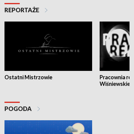
REPORTAŻE
Ostatni Mistrzowie
Pracownia re
Wiśniewskieg
POGODA