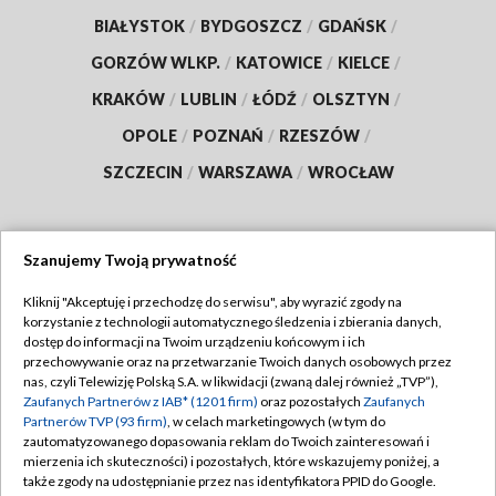
BIAŁYSTOK
/
BYDGOSZCZ
/
GDAŃSK
/
GORZÓW WLKP.
/
KATOWICE
/
KIELCE
/
KRAKÓW
/
LUBLIN
/
ŁÓDŹ
/
OLSZTYN
/
OPOLE
/
POZNAŃ
/
RZESZÓW
/
SZCZECIN
/
WARSZAWA
/
WROCŁAW
Szanujemy Twoją prywatność
Dołącz do nas:
Kliknij "Akceptuję i przechodzę do serwisu", aby wyrazić zgody na
korzystanie z technologii automatycznego śledzenia i zbierania danych,
TVP
dostęp do informacji na Twoim urządzeniu końcowym i ich
Abonament TVP
przechowywanie oraz na przetwarzanie Twoich danych osobowych przez
Regulamin TVP
nas, czyli Telewizję Polską S.A. w likwidacji (zwaną dalej również „TVP”),
Emisja w TVP
Zaufanych Partnerów z IAB* (1201 firm)
oraz pozostałych
Zaufanych
Polityka prywatności
Partnerów TVP (93 firm)
, w celach marketingowych (w tym do
Centrum informacji TVP
Moje zgody
zautomatyzowanego dopasowania reklam do Twoich zainteresowań i
mierzenia ich skuteczności) i pozostałych, które wskazujemy poniżej, a
Naziemna Telewizja Cyfrowa
Pomoc
także zgody na udostępnianie przez nas identyfikatora PPID do Google.