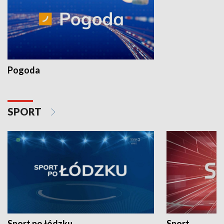
Pogoda
SPORT
Sport po łódzku
Sport