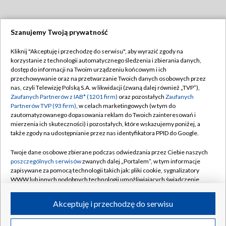
Szanujemy Twoją prywatność
Dołącz do nas:
Kliknij "Akceptuję i przechodzę do serwisu", aby wyrazić zgody na
korzystanie z technologii automatycznego śledzenia i zbierania danych,
TVP
dostęp do informacji na Twoim urządzeniu końcowym i ich
Abonament TVP
przechowywanie oraz na przetwarzanie Twoich danych osobowych przez
Regulamin TVP
nas, czyli Telewizję Polską S.A. w likwidacji (zwaną dalej również „TVP”),
Emisja w TVP
Zaufanych Partnerów z IAB* (1201 firm)
oraz pozostałych
Zaufanych
Polityka prywatności
Partnerów TVP (93 firm)
, w celach marketingowych (w tym do
Centrum informacji TVP
Moje zgody
zautomatyzowanego dopasowania reklam do Twoich zainteresowań i
mierzenia ich skuteczności) i pozostałych, które wskazujemy poniżej, a
Naziemna Telewizja Cyfrowa
Pomoc
także zgody na udostępnianie przez nas identyfikatora PPID do Google.
Sklep TVP
Biuro reklamy
Twoje dane osobowe zbierane podczas odwiedzania przez Ciebie naszych
Rada Programowa
poszczególnych serwisów
zwanych dalej „Portalem”, w tym informacje
Kontakt
zapisywane za pomocą technologii takich jak: pliki cookie, sygnalizatory
System NOS
WWW lub innych podobnych technologii umożliwiających świadczenie
dopasowanych i bezpiecznych usług, personalizację treści oraz reklam,
Informacje o nadawcy
Kanały
udostępnianie funkcji mediów społecznościowych oraz analizowanie
Akceptuję i przechodzę do serwisu
ruchu w Internecie.
Program dla prasy
©2026 Telewizja Polska S.A. w likwidacji
Biuro Reklamy
Twoje dane osobowe zbierane podczas odwiedzania przez Ciebie