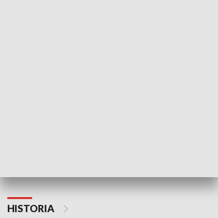
Idź się zbadaj
Nie poddaję si
GOSPODARKA
Strefa biznesu
HISTORIA